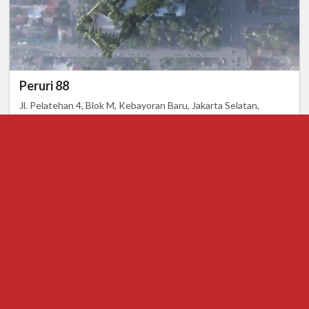
Peruri 88
Jl. Pelatehan 4, Blok M, Kebayoran Baru, Jakarta Selatan,
Daerah Khusus Ibukota Jakarta, Indonesia 12160
View Detail
Search Listing