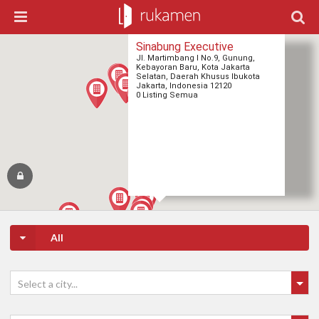
Sinabung Executive
Jl. Martimbang I No.9, Gunung,
Kebayoran Baru, Kota Jakarta
Selatan, Daerah Khusus Ibukota
Jakarta, Indonesia 12120
0 Listing Semua
All
1
1
Select a city...