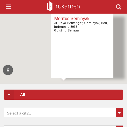
Meritus Seminyak
Jl. Raya Petitenget, Seminyak, Bali,
Indonesia 80361
0 Listing Semua
All
Select a city...