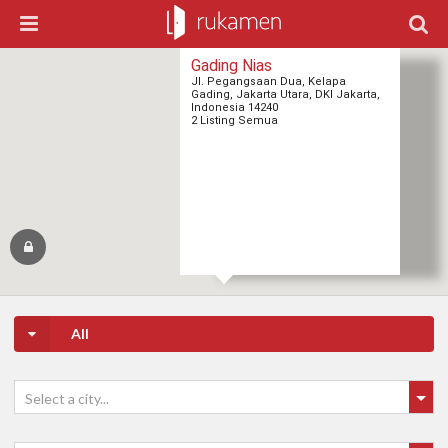
Gading Nias
Jl. Pegangsaan Dua, Kelapa
Gading, Jakarta Utara, DKI Jakarta,
Indonesia 14240
2 Listing Semua
2
2
All
Select a city...