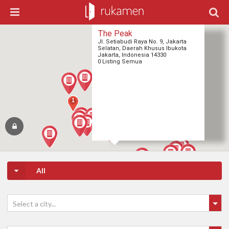
The Peak
Jl. Setiabudi Raya No. 9, Jakarta
Selatan, Daerah Khusus Ibukota
Jakarta, Indonesia 14330
0 Listing Semua
1
1
1
1
All
Select a city...