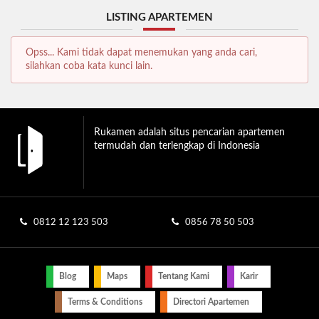
LISTING APARTEMEN
Opss... Kami tidak dapat menemukan yang anda cari,
silahkan coba kata kunci lain.
Rukamen adalah situs pencarian apartemen
termudah dan terlengkap di Indonesia
0812 12 123 503
0856 78 50 503
Blog
Maps
Tentang Kami
Karir
Terms & Conditions
Directori Apartemen