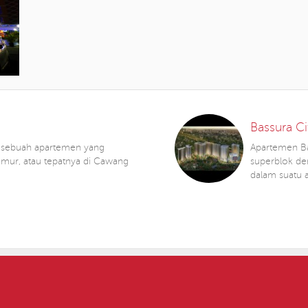
Bassura Ci
h sebuah apartemen yang
Apartemen Ba
 Timur, atau tepatnya di Cawang
superblok d
dalam suatu 