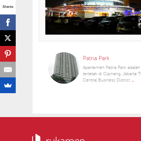
Shares
Patria Park
Apartemen Patria Park adala
terletak di Cipinang, Jakarta
Central Business District
...