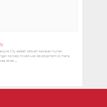
ty
ssura City adalah sebuah kawasan hunian
engan konsep mixed-use development di mana
area terda
...