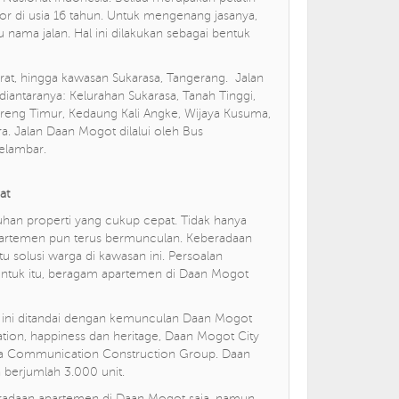
r di usia 16 tahun. Untuk mengenang jasanya,
nama jalan. Hal ini dilakukan sebagai bentuk
rat, hingga kawasan Sukarasa, Tangerang. Jalan
diantaranya: Kelurahan Sukarasa, Tanah Tinggi,
reng Timur, Kedaung Kali Angke, Wijaya Kusuma,
a. Jalan Daan Mogot dilalui oleh Bus
Jelambar.
at
han properti yang cukup cepat. Tidak hanya
partemen pun terus bermunculan. Keberadaan
u solusi warga di kawasan ini. Persoalan
 Untuk itu, beragam apartemen di Daan Mogot
ini ditandai dengan kemunculan Daan Mogot
ation, happiness dan heritage, Daan Mogot City
ina Communication Construction Group. Daan
 berjumlah 3.000 unit.
radaan apartemen di Daan Mogot saja, namun