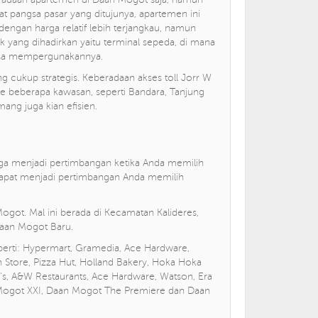
t pangsa pasar yang ditujunya, apartemen ini
dengan harga relatif lebih terjangkau, namun
unik yang dihadirkan yaitu terminal sepeda, di mana
isa mempergunakannya.
cukup strategis. Keberadaan akses toll Jorr W
 beberapa kawasan, seperti Bandara, Tanjung
mang juga kian efisien.
uga menjadi pertimbangan ketika Anda memilih
t dapat menjadi pertimbangan Anda memilih
Mogot. Mal ini berada di Kecamatan Kalideres,
Daan Mogot Baru.
seperti: Hypermart, Gramedia, Ace Hardware,
 Store, Pizza Hut, Holland Bakery, Hoka Hoka
's, A&W Restaurants, Ace Hardware, Watson, Era
 Mogot XXI, Daan Mogot The Premiere dan Daan