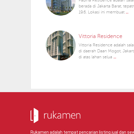
Padina Residence adalah sala
berada di Jakarta Barat, tepa
19,6. Lokasi ini membuat
...
Vittoria Residence
Vittoria Residence adalah sa
di daerah Daan Mogot, Jakarta
di atas lahan selua
...
Rukamen adalah tempat pencarian listing jual dan s