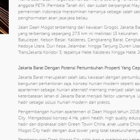
anggota PETA (Pembela Tanah Air), dan sudah berpangkat Mayo
pemerintah Indonesia meresmikan namanya sebagai salah satu 
penghormatan akan jasa-jasa beliau.
Jalan Daan Mogot terbentang dari kawasan Grogol, Jakarta Ba
yang terbentang sepanjang 27,5 km ini melintasi 13 kelurahan, 
Batuceper, Kebon Besar, Kalideres, Cengkareng Barat, Cengka
Kedoya Utara, Duri Kepa, Jelambar, hingga Tanjung Duren Utar
TransJakarta Koridor 3, tepatnya Halte Kalideres hingga Halte 
Jakarta Barat Dengan Potensi Pertumbuhan Properti Yang Cep
Jakarta Barat merupakan salah satu kawasan dengan pertumbu
bangunan perkantoran saja, konsep hunian modern seperti a
apartemen sebagai hunian alternatif memang menjadi salah sat
keterbatasan lahan di Jakarta Barat menjadi faktor utamanya.
hadir sebagai solusi hunian modern dan praktis.
Pengembangan hunian apartemen di Daan Mogot tahun 2016 
City. Mengadopsi konsep 4 Ha, yakni health, high quality educ
hadir dan diprakasai oleh Green Town China, anak usaha Ch
Mogot City hadir dengan dua tower yang total keseluruhannya
Pembangunan Daan Mogot City tidak hanya melengkapi kebe