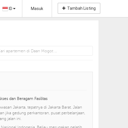
Tambah Listing
ID
Masuk
kses dan Beragam Fasilitas
san Jakarta, tepatnya di Jakarta Barat. Jalan
an jika gedung perkantoran, pusat perbelanjaan,
g jalan ini.
asional Indonesia. Beliau merupakan pelatih