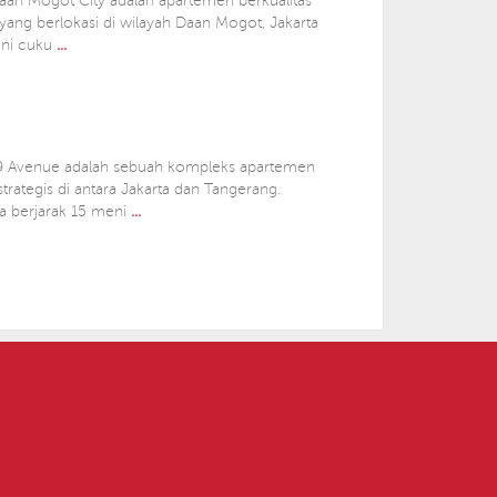
an Mogot City adalah apartemen berkualitas
 yang berlokasi di wilayah Daan Mogot, Jakarta
 ini cuku
...
9 Avenue adalah sebuah kompleks apartemen
trategis di antara Jakarta dan Tangerang.
 berjarak 15 meni
...