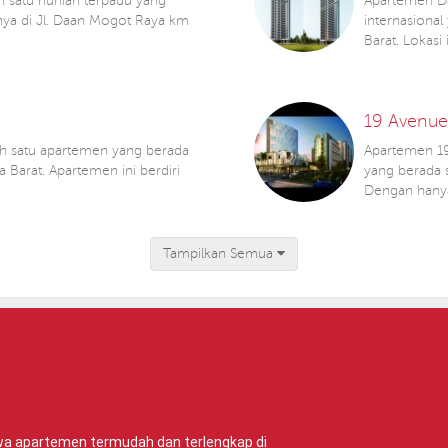
h satu hunian terpadu yang
Apartemen Da
tnya di Jl. Daan Mogot Raya km
internasional
Barat. Lokasi
19 Avenue
lah satu apartemen yang berada
Apartemen 1
 Barat. Apartemen ini berdiri
yang berada s
Dengan hanya
Tampilkan Semua
ewa apartemen termudah dan terlengkap di