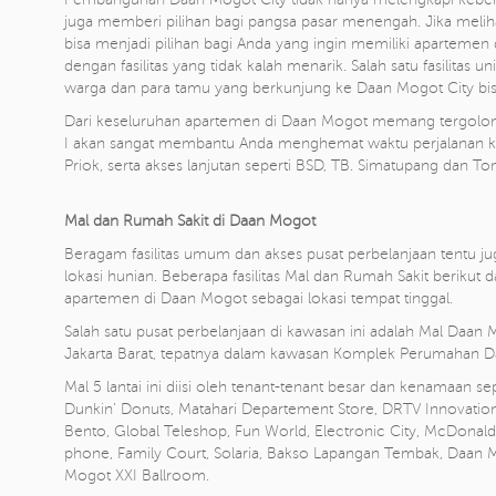
juga memberi pilihan bagi pangsa pasar menengah. Jika meliha
bisa menjadi pilihan bagi Anda yang ingin memiliki apartemen 
dengan fasilitas yang tidak kalah menarik. Salah satu fasilitas 
warga dan para tamu yang berkunjung ke Daan Mogot City b
Dari keseluruhan apartemen di Daan Mogot memang tergolong 
I akan sangat membantu Anda menghemat waktu perjalanan ke
Priok, serta akses lanjutan seperti BSD, TB. Simatupang dan To
Mal dan Rumah Sakit di Daan Mogot
Beragam fasilitas umum dan akses pusat perbelanjaan tentu j
lokasi hunian. Beberapa fasilitas Mal dan Rumah Sakit beriku
apartemen di Daan Mogot sebagai lokasi tempat tinggal.
Salah satu pusat perbelanjaan di kawasan ini adalah Mal Daan 
Jakarta Barat, tepatnya dalam kawasan Komplek Perumahan 
Mal 5 lantai ini diisi oleh tenant-tenant besar dan kenamaan 
Dunkin' Donuts, Matahari Departement Store, DRTV Innovation
Bento, Global Teleshop, Fun World, Electronic City, McDonald
phone, Family Court, Solaria, Bakso Lapangan Tembak, Daan
Mogot XXI Ballroom.