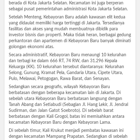
berada di Kota Jakarta Selatan. Kecamatan ini juga berperan
sebagai pusat pemerintahan administrasi Kota Jakarta Selatan.
Setelah Menteng, Kebayoran Baru adalah kawasan elit kedua
yang didaulat memiliki harga tertinggi di Jakarta. Tersedianya
fasilitas dan akses yang mudah membuatnya dibidik para
investor bisnis dan properti. Maka tidak heran, berbagai gedung
perkantoran dan apartemen di Kebayoran Baru banyak diminati
golongan ekonomi atas.
Secara administratif, Kebayoran Baru menaungi 10 kelurahan
dan terbagi ke dalam 666 RT, 74 RW, dan 31.296 Kepala
Keluarga (KK). 10 kelurahan tersebut diantaranya: Kelurahan
Selong, Gunung, Kramat Pela, Gandaria Utara, Cipete Utara,
Pulo, Melawai, Petogogan, Rawa Barat, dan Senayan.
Sedangkan secara geografis, wilayah Kebayoran Baru
berbatasan dengan beberapa kecamatan lain di Jakarta. Di
sebelah utara Kebayoran Baru berbatasan langsung dengan
Tanah Abang dan Setiabudi (Sebagian Jl. Hang Lekir, Jl. Jendral
Sudirman, dan Jalan Gatot Soebroto). Di sebelah barat
berbatasan dengan Kali Grogol, batas ini memisahkan antara
kecamatan Kebayoran Baru dengan Kebayoran Lama.
Di sebelah timur, Kali Krukut menjadi pembatas kawasan ini
dengan kecamatan Mampang Prapatan. Sedangkan di sebelah