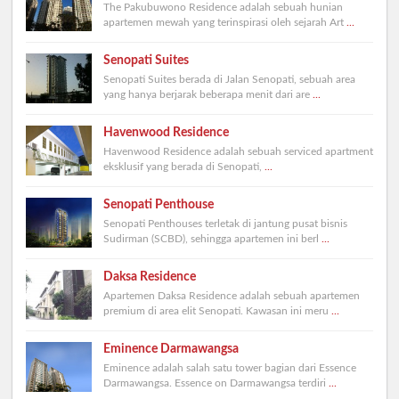
The Pakubuwono Residence adalah sebuah hunian
apartemen mewah yang terinspirasi oleh sejarah Art
...
Senopati Suites
Senopati Suites berada di Jalan Senopati, sebuah area
yang hanya berjarak beberapa menit dari are
...
Havenwood Residence
Havenwood Residence adalah sebuah serviced apartment
eksklusif yang berada di Senopati,
...
Senopati Penthouse
Senopati Penthouses terletak di jantung pusat bisnis
Sudirman (SCBD), sehingga apartemen ini berl
...
Daksa Residence
Apartemen Daksa Residence adalah sebuah apartemen
premium di area elit Senopati. Kawasan ini meru
...
Eminence Darmawangsa
Eminence adalah salah satu tower bagian dari Essence
Darmawangsa. Essence on Darmawangsa terdiri
...