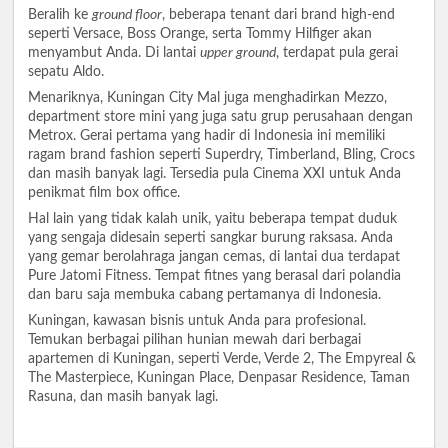
Beralih ke
ground floor
, beberapa tenant dari brand high-end
seperti Versace, Boss Orange, serta Tommy Hilfiger akan
menyambut Anda. Di lantai
upper ground
, terdapat pula gerai
sepatu Aldo.
Menariknya, Kuningan City Mal juga menghadirkan Mezzo,
department store mini yang juga satu grup perusahaan dengan
Metrox. Gerai pertama yang hadir di Indonesia ini memiliki
ragam brand fashion seperti Superdry, Timberland, Bling, Crocs
dan masih banyak lagi. Tersedia pula Cinema XXI untuk Anda
penikmat film box office.
Hal lain yang tidak kalah unik, yaitu beberapa tempat duduk
yang sengaja didesain seperti sangkar burung raksasa. Anda
yang gemar berolahraga jangan cemas, di lantai dua terdapat
Pure Jatomi Fitness. Tempat fitnes yang berasal dari polandia
dan baru saja membuka cabang pertamanya di Indonesia.
Kuningan, kawasan bisnis untuk Anda para profesional.
Temukan berbagai pilihan hunian mewah dari berbagai
apartemen di Kuningan, seperti Verde, Verde 2, The Empyreal &
The Masterpiece, Kuningan Place, Denpasar Residence, Taman
Rasuna, dan masih banyak lagi.