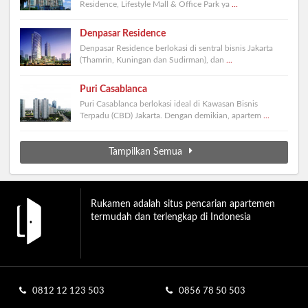
Residence, Lifestyle Mall & Office Park ya
...
Denpasar Residence
Denpasar Residence berlokasi di sentral bisnis Jakarta
(Thamrin, Kuningan dan Sudirman), dan
...
Puri Casablanca
Puri Casablanca berlokasi ideal di Kawasan Bisnis
Terpadu (CBD) Jakarta. Dengan demikian, apartem
...
Tampilkan Semua
Rukamen adalah situs pencarian apartemen
termudah dan terlengkap di Indonesia
0812 12 123 503
0856 78 50 503