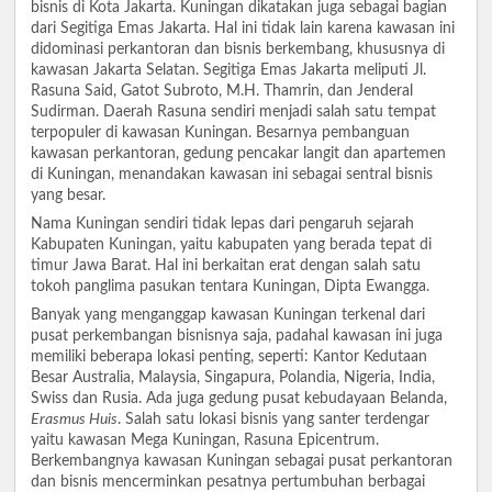
bisnis di Kota Jakarta. Kuningan dikatakan juga sebagai bagian
dari Segitiga Emas Jakarta. Hal ini tidak lain karena kawasan ini
didominasi perkantoran dan bisnis berkembang, khususnya di
kawasan Jakarta Selatan. Segitiga Emas Jakarta meliputi Jl.
Rasuna Said, Gatot Subroto, M.H. Thamrin, dan Jenderal
Sudirman. Daerah Rasuna sendiri menjadi salah satu tempat
terpopuler di kawasan Kuningan. Besarnya pembanguan
kawasan perkantoran, gedung pencakar langit dan apartemen
di Kuningan, menandakan kawasan ini sebagai sentral bisnis
yang besar.
Nama Kuningan sendiri tidak lepas dari pengaruh sejarah
Kabupaten Kuningan, yaitu kabupaten yang berada tepat di
timur Jawa Barat. Hal ini berkaitan erat dengan salah satu
tokoh panglima pasukan tentara Kuningan, Dipta Ewangga.
Banyak yang menganggap kawasan Kuningan terkenal dari
pusat perkembangan bisnisnya saja, padahal kawasan ini juga
memiliki beberapa lokasi penting, seperti: Kantor Kedutaan
Besar Australia, Malaysia, Singapura, Polandia, Nigeria, India,
Swiss dan Rusia. Ada juga gedung pusat kebudayaan Belanda,
Erasmus Huis
. Salah satu lokasi bisnis yang santer terdengar
yaitu kawasan Mega Kuningan, Rasuna Epicentrum.
Berkembangnya kawasan Kuningan sebagai pusat perkantoran
dan bisnis mencerminkan pesatnya pertumbuhan berbagai