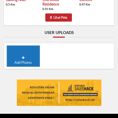
Gading Nias
Sherwood
Summit
Residence
0.5 Km
0.97 Km
0.51 Km
Lihat Peta
USER UPLOADS
Add Photos