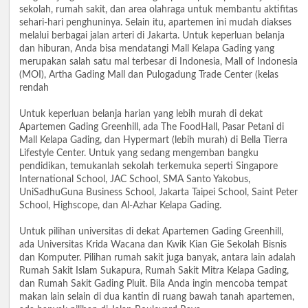
sekolah, rumah sakit, dan area olahraga untuk membantu aktifitas
sehari-hari penghuninya. Selain itu, apartemen ini mudah diakses
melalui berbagai jalan arteri di Jakarta. Untuk keperluan belanja
dan hiburan, Anda bisa mendatangi Mall Kelapa Gading yang
merupakan salah satu mal terbesar di Indonesia, Mall of Indonesia
(MOI), Artha Gading Mall dan Pulogadung Trade Center (kelas
rendah
Untuk keperluan belanja harian yang lebih murah di dekat
Apartemen Gading Greenhill, ada The FoodHall, Pasar Petani di
Mall Kelapa Gading, dan Hypermart (lebih murah) di Bella Tierra
Lifestyle Center. Untuk yang sedang mengemban bangku
pendidikan, temukanlah sekolah terkemuka seperti Singapore
International School, JAC School, SMA Santo Yakobus,
UniSadhuGuna Business School, Jakarta Taipei School, Saint Peter
School, Highscope, dan Al-Azhar Kelapa Gading.
Untuk pilihan universitas di dekat Apartemen Gading Greenhill,
ada Universitas Krida Wacana dan Kwik Kian Gie Sekolah Bisnis
dan Komputer. Pilihan rumah sakit juga banyak, antara lain adalah
Rumah Sakit Islam Sukapura, Rumah Sakit Mitra Kelapa Gading,
dan Rumah Sakit Gading Pluit. Bila Anda ingin mencoba tempat
makan lain selain di dua kantin di ruang bawah tanah apartemen,