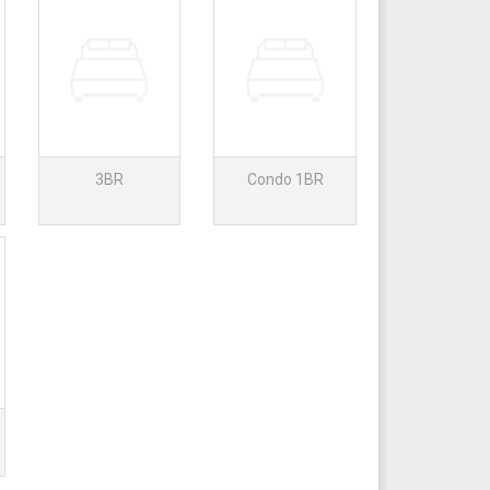
3BR
Condo 1BR