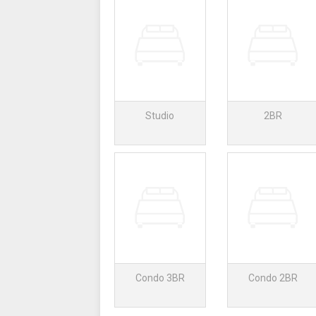
Studio
2BR
Condo 3BR
Condo 2BR