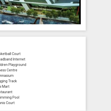
ketball Court
adband Internet
ldren Playground
ness Centre
mnasium
ging Track
i Mart
taurant
mming Pool
nis Court