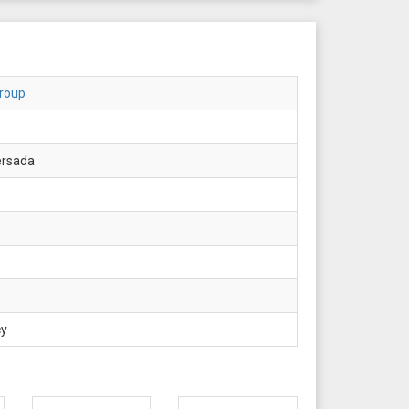
roup
ersada
cy