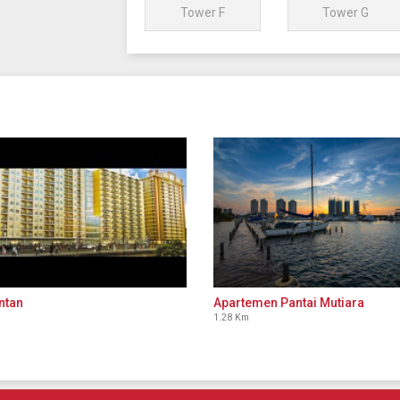
Tower F
Tower G
Intan
Apartemen Pantai Mutiara
1.28 Km