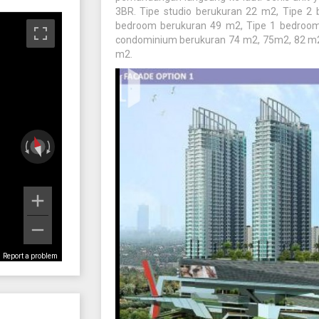
3BR. Tipe studio berukuran 22 m2, Tipe 2
bedroom berukuran 49 m2, Tipe 1 bedroo
condominium berukuran 74 m2, 75m2, 82 m
m2.
Report a problem