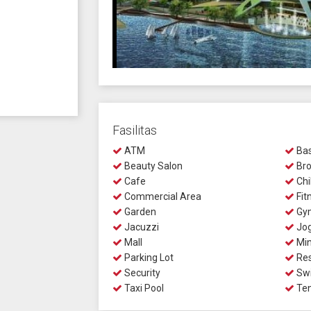
Fasilitas
ATM
Bas
Beauty Salon
Bro
Cafe
Chi
Commercial Area
Fit
Garden
Gy
Jacuzzi
Jog
Mall
Min
Parking Lot
Res
Security
Swi
Taxi Pool
Ten