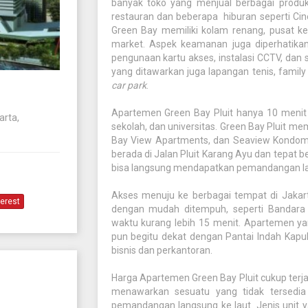
banyak toko yang menjual berbagai produk d
restauran dan beberapa hiburan seperti Cin
Green Bay memiliki kolam renang, pusat keb
market. Aspek keamanan juga diperhatikan d
pengunaan kartu akses, instalasi CCTV, dan 
yang ditawarkan juga lapangan tenis, family
car park
.
Apartemen Green Bay Pluit hanya 10 menit d
arta,
sekolah, dan universitas. Green Bay Pluit m
Bay View Apartments, dan Seaview Kondomin
berada di Jalan Pluit Karang Ayu dan tepat 
bisa langsung mendapatkan pemandangan lan
Akses menuju ke berbagai tempat di Jakart
terest
dengan mudah ditempuh, seperti Bandara
waktu kurang lebih 15 menit. Apartemen ya
pun begitu dekat dengan Pantai Indah Kapuk
bisnis dan perkantoran.
Harga Apartemen Green Bay Pluit cukup terjang
menawarkan sesuatu yang tidak tersedia 
pemandangan langsung ke laut. Jenis unit ya