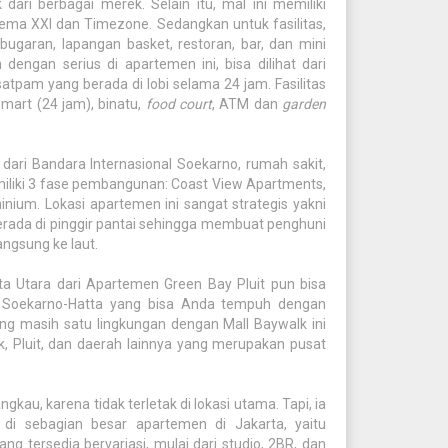
ari berbagai merek. Selain itu, mal ini memiliki
ema XXI dan Timezone. Sedangkan untuk fasilitas,
ugaran, lapangan basket, restoran, bar, dan mini
engan serius di apartemen ini, bisa dilihat dari
satpam yang berada di lobi selama 24 jam. Fasilitas
 mart (24 jam), binatu,
food court
, ATM dan
garden
ari Bandara Internasional Soekarno, rumah sakit,
emiliki 3 fase pembangunan: Coast View Apartments,
ium. Lokasi apartemen ini sangat strategis yakni
berada di pinggir pantai sehingga membuat penghuni
gsung ke laut.
a Utara dari Apartemen Green Bay Pluit pun bisa
 Soekarno-Hatta yang bisa Anda tempuh dengan
ng masih satu lingkungan dengan Mall Baywalk ini
, Pluit, dan daerah lainnya yang merupakan pusat
kau, karena tidak terletak di lokasi utama. Tapi, ia
di sebagian besar apartemen di Jakarta, yaitu
ng tersedia bervariasi, mulai dari studio, 2BR, dan