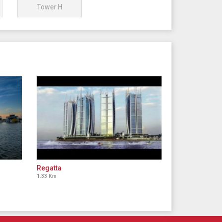
Tower H
Regatta
1.33 Km