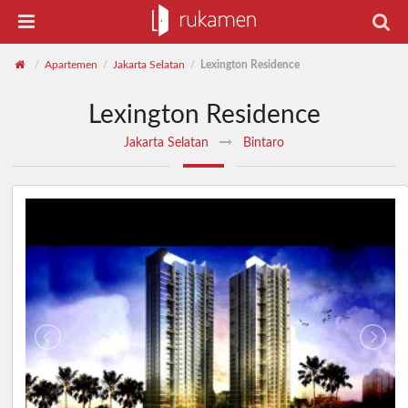
Apartemen
Jakarta Selatan
Lexington Residence
/
/
/
Lexington Residence
Jakarta Selatan
Bintaro