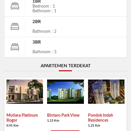
1BR
Bedroom : 1
Bathroom : 1
2BR
Bathroom : 2
3BR
Bathroom : 3
APARTEMEN TERDEKAT
Mutiara Platinum
Bintaro Park View
Pondok Indah
Bogor
Residences
1.13 Km
0.91 Km
1.21 Km