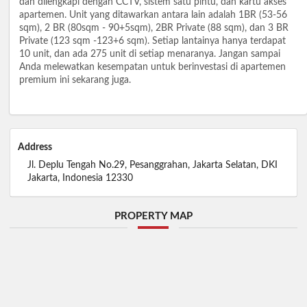
dan dilengkapi dengan CCTV, sistem satu pintu, dan kartu akses
apartemen. Unit yang ditawarkan antara lain adalah 1BR (53-56
sqm), 2 BR (80sqm - 90+5sqm), 2BR Private (88 sqm), dan 3 BR
Private (123 sqm -123+6 sqm). Setiap lantainya hanya terdapat
10 unit, dan ada 275 unit di setiap menaranya. Jangan sampai
Anda melewatkan kesempatan untuk berinvestasi di apartemen
premium ini sekarang juga.
Address
Jl. Deplu Tengah No.29, Pesanggrahan, Jakarta Selatan, DKI
Jakarta, Indonesia 12330
PROPERTY MAP