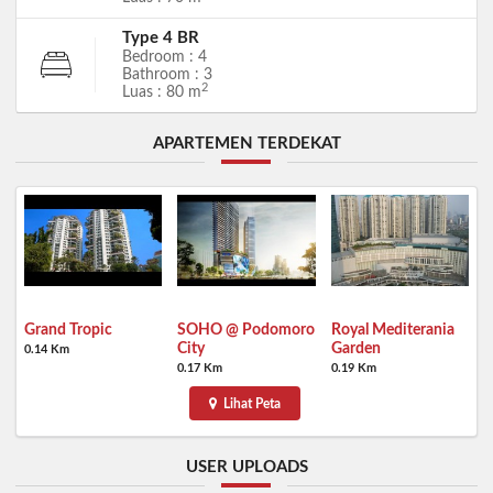
Type 4 BR
Bedroom : 4
Bathroom : 3
2
Luas : 80 m
APARTEMEN TERDEKAT
Grand Tropic
SOHO @ Podomoro
Royal Mediterania
City
Garden
0.14 Km
0.17 Km
0.19 Km
Lihat Peta
USER UPLOADS