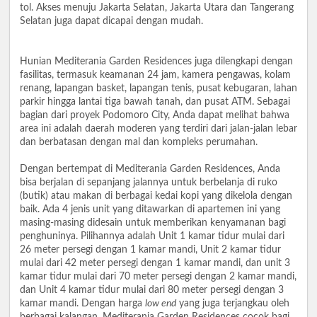
tol. Akses menuju Jakarta Selatan, Jakarta Utara dan Tangerang
Selatan juga dapat dicapai dengan mudah.
Hunian Mediterania Garden Residences juga dilengkapi dengan
fasilitas, termasuk keamanan 24 jam, kamera pengawas, kolam
renang, lapangan basket, lapangan tenis, pusat kebugaran, lahan
parkir hingga lantai tiga bawah tanah, dan pusat ATM. Sebagai
bagian dari proyek Podomoro City, Anda dapat melihat bahwa
area ini adalah daerah moderen yang terdiri dari jalan-jalan lebar
dan berbatasan dengan mal dan kompleks perumahan.
Dengan bertempat di Mediterania Garden Residences, Anda
bisa berjalan di sepanjang jalannya untuk berbelanja di ruko
(butik) atau makan di berbagai kedai kopi yang dikelola dengan
baik. Ada 4 jenis unit yang ditawarkan di apartemen ini yang
masing-masing didesain untuk memberikan kenyamanan bagi
penghuninya. Pilihannya adalah Unit 1 kamar tidur mulai dari
26 meter persegi dengan 1 kamar mandi, Unit 2 kamar tidur
mulai dari 42 meter persegi dengan 1 kamar mandi, dan unit 3
kamar tidur mulai dari 70 meter persegi dengan 2 kamar mandi,
dan Unit 4 kamar tidur mulai dari 80 meter persegi dengan 3
kamar mandi. Dengan harga
low end
yang juga terjangkau oleh
berbagai kalangan, Mediterania Garden Residences cocok bagi