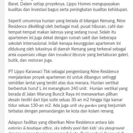
Barat. Dalam setiap proyeknya, Lippo Homes mengupayakan
kualitas dan investasi bagus serta peningkatan kualitas kehidupan.
Seperti umumnya hunian yang berada di bilangan Kemang, Nine
Residence dikelilingi oleh berbagai mall, pusat hiburan, café dan
tempat-tempat makan lainnya yang sedang
trend
. Selain itu
apartemen ini juga dekat dengan rumah sakit dan beberapa
sekolah internasional. Inilah kenapa keunggulan apartemen ini
didukung oleh lokasinya di daerah Kemang yang terkenal sebagai
area
expatriate village
dan
trendiest lifestyle
yang bertaburan galeri,
butik, dan restoran juga.
PT Lippo Karawaci Tbk sebagai pengembang Nine Residence
menjalankan proyek apartemen ini untuk dibangun setinggi
sembilan lantai yang terdiri atas dua menara. Hunian vertikal
berbentuk huruf L ini merangkum 240 unit. Hunian vertikal yang
berada di Jalan Warung Buncit Raya ini menawarkan pilihan
desain terdiri dari tipe suite seluas 30-an m2 hingga tiga kamar
tidur seluas 130-an m2. Ada juga unit
sky garden
yang berjumlah
terbatas dengan pemandangan ke kota dan kolam renang.
Adapun fasilitas yang diberikan Nine Residence antara lain
eateries & boutique office
,
sky infinity pool
dan
kids' sky playground