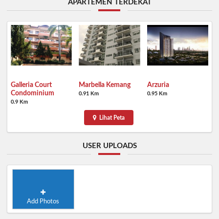
APARTEMEN TERDEKAT
Galleria Court
Marbella Kemang
Arzuria
Condominium
0.91 Km
0.95 Km
0.9 Km
Lihat Peta
USER UPLOADS
Add Photos