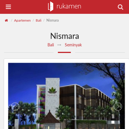
Apartemen
Bali
Nismara
/
/
/
Nismara
Bali
Seminyak