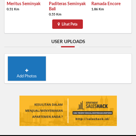
Meritus Seminyak
Paditeras Seminyak
Ramada Encore
Bali
0.51 Km
1.86 Km
0.55 Km
Lihat Peta
USER UPLOADS
Add Photos