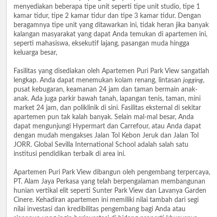
menyediakan beberapa tipe unit seperti tipe unit studio, tipe 1
kamar tidur, tipe 2 kamar tidur dan tipe 3 kamar tidur. Dengan
beragamnya tipe unit yang ditawarkan ini, tidak heran jika banyak
kalangan masyarakat yang dapat Anda temukan di apartemen ini,
seperti mahasiswa, eksekutif lajang, pasangan muda hingga
keluarga besar,
Fasilitas yang disediakan oleh Apartemen Puri Park View sangatlah
lengkap. Anda dapat menemukan kolam renang, lintasan
jogging
,
pusat kebugaran, keamanan 24 jam dan taman bermain anak-
anak. Ada juga parkir bawah tanah, lapangan tenis, taman, mini
market 24 jam, dan poliklinik di sini. Fasilitas eksternal di sekitar
apartemen pun tak kalah banyak. Selain mal-mal besar, Anda
dapat mengunjungi Hypermart dan Carrefour, atau Anda dapat
dengan mudah mengakses Jalan Tol Kebon Jeruk dan Jalan Tol
JORR. Global Sevilla International School adalah salah satu
institusi pendidikan terbaik di area ini.
Apartemen Puri Park View dibangun oleh pengembang terpercaya,
PT. Alam Jaya Perkasa yang telah berpengalaman membangunan
hunian vertikal elit seperti Sunter Park View dan Lavanya Garden
Cinere. Kehadiran apartemen ini memiliki nilai tambah dari segi
nilai investasi dan kredibilitas pengembang bagi Anda atau