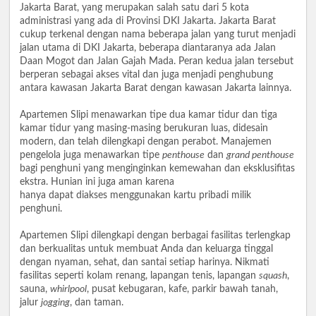
Jakarta Barat, yang merupakan salah satu dari 5 kota
administrasi yang ada di Provinsi DKI Jakarta. Jakarta Barat
cukup terkenal dengan nama beberapa jalan yang turut menjadi
jalan utama di DKI Jakarta, beberapa diantaranya ada Jalan
Daan Mogot dan Jalan Gajah Mada. Peran kedua jalan tersebut
berperan sebagai akses vital dan juga menjadi penghubung
antara kawasan Jakarta Barat dengan kawasan Jakarta lainnya.
Apartemen Slipi menawarkan tipe dua kamar tidur dan tiga
kamar tidur yang masing-masing berukuran luas, didesain
modern, dan telah dilengkapi dengan perabot. Manajemen
pengelola juga menawarkan tipe
penthouse
dan
grand penthouse
bagi penghuni yang menginginkan kemewahan dan eksklusifitas
ekstra. Hunian ini juga aman karena
hanya dapat diakses menggunakan kartu pribadi milik
penghuni.
Apartemen Slipi dilengkapi dengan berbagai fasilitas terlengkap
dan berkualitas untuk membuat Anda dan keluarga tinggal
dengan nyaman, sehat, dan santai setiap harinya. Nikmati
fasilitas seperti kolam renang, lapangan tenis, lapangan
squash
,
sauna,
whirlpool
, pusat kebugaran, kafe, parkir bawah tanah,
jalur
jogging
, dan taman.