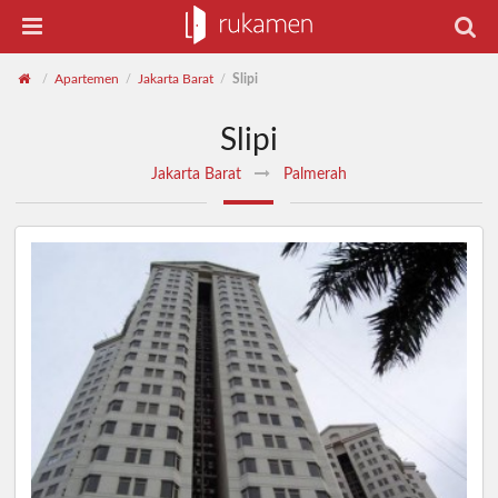
Apartemen
Jakarta Barat
Slipi
/
/
/
Slipi
Jakarta Barat
Palmerah