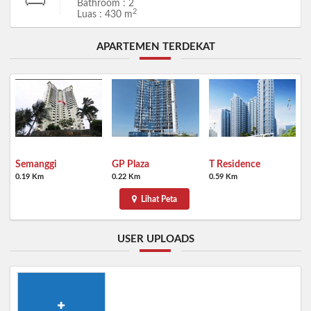
Bathroom : 2
2
Luas : 430 m
APARTEMEN TERDEKAT
Semanggi
GP Plaza
T Residence
0.19 Km
0.22 Km
0.59 Km
Lihat Peta
USER UPLOADS