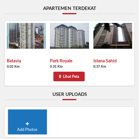
APARTEMEN TERDEKAT
Batavia
Park Royale
Istana Sahid
0.02 Km
0.31 Km
0.37 Km
Lihat Peta
USER UPLOADS
Add Photos