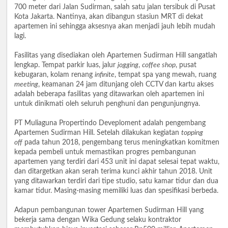
700 meter dari Jalan Sudirman, salah satu jalan tersibuk di Pusat
Kota Jakarta. Nantinya, akan dibangun stasiun MRT di dekat
apartemen ini sehingga aksesnya akan menjadi jauh lebih mudah
lagi.
Fasilitas yang disediakan oleh Apartemen Sudirman Hill sangatlah
lengkap. Tempat parkir luas, jalur
jogging
,
coffee shop
, pusat
kebugaran, kolam renang
infinite
, tempat spa yang mewah, ruang
meeting
, keamanan 24 jam ditunjang oleh CCTV dan kartu akses
adalah beberapa fasilitas yang ditawarkan oleh apartemen ini
untuk dinikmati oleh seluruh penghuni dan pengunjungnya.
PT Muliaguna Propertindo Deveploment adalah pengembang
Apartemen Sudirman Hill. Setelah dilakukan kegiatan
topping
off
pada tahun 2018, pengembang terus meningkatkan komitmen
kepada pembeli untuk memastikan progres pembangunan
apartemen yang terdiri dari 453 unit ini dapat selesai tepat waktu,
dan ditargetkan akan serah terima kunci akhir tahun 2018. Unit
yang ditawarkan terdiri dari tipe studio, satu kamar tidur dan dua
kamar tidur. Masing-masing memiliki luas dan spesifikasi berbeda.
Adapun pembangunan tower Apartemen Sudirman Hill yang
bekerja sama dengan Wika Gedung selaku kontraktor