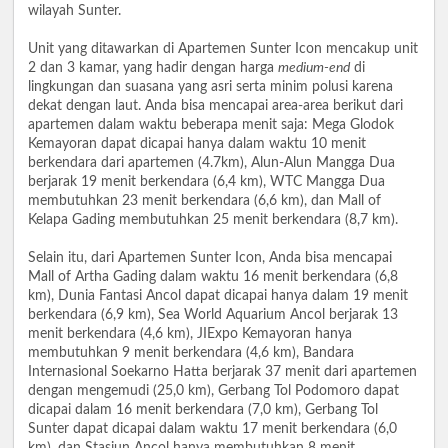
wilayah Sunter.
Unit yang ditawarkan di Apartemen Sunter Icon mencakup unit
2 dan 3 kamar, yang hadir dengan harga
medium-end
di
lingkungan dan suasana yang asri serta minim polusi karena
dekat dengan laut. Anda bisa mencapai area-area berikut dari
apartemen dalam waktu beberapa menit saja: Mega Glodok
Kemayoran dapat dicapai hanya dalam waktu 10 menit
berkendara dari apartemen (4.7km), Alun-Alun Mangga Dua
berjarak 19 menit berkendara (6,4 km), WTC Mangga Dua
membutuhkan 23 menit berkendara (6,6 km), dan Mall of
Kelapa Gading membutuhkan 25 menit berkendara (8,7 km).
Selain itu, dari Apartemen Sunter Icon, Anda bisa mencapai
Mall of Artha Gading dalam waktu 16 menit berkendara (6,8
km), Dunia Fantasi Ancol dapat dicapai hanya dalam 19 menit
berkendara (6,9 km), Sea World Aquarium Ancol berjarak 13
menit berkendara (4,6 km), JIExpo Kemayoran hanya
membutuhkan 9 menit berkendara (4,6 km), Bandara
Internasional Soekarno Hatta berjarak 37 menit dari apartemen
dengan mengemudi (25,0 km), Gerbang Tol Podomoro dapat
dicapai dalam 16 menit berkendara (7,0 km), Gerbang Tol
Sunter dapat dicapai dalam waktu 17 menit berkendara (6,0
km), dan Stasiun Ancol hanya membutuhkan 8 menit