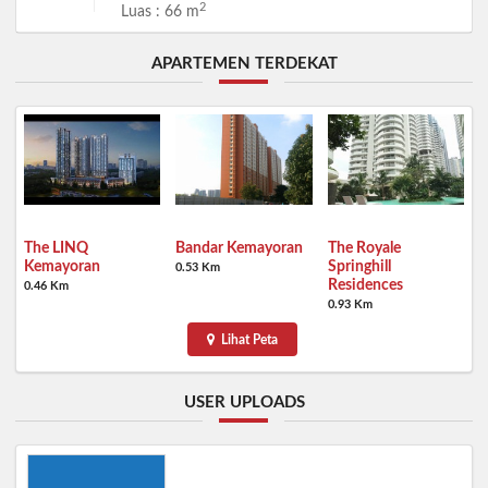
2
Luas : 66 m
APARTEMEN TERDEKAT
The LINQ
Bandar Kemayoran
The Royale
Kemayoran
Springhill
0.53 Km
Residences
0.46 Km
0.93 Km
Lihat Peta
USER UPLOADS