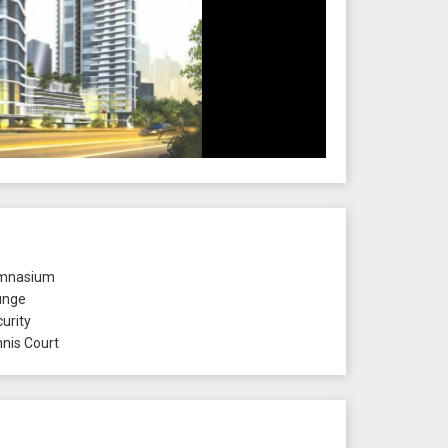
mnasium
unge
urity
nis Court