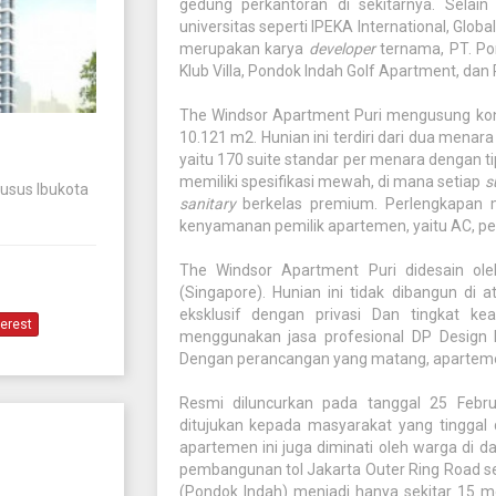
gedung perkantoran di sekitarnya. Selain
universitas seperti IPEKA International, Globa
merupakan karya
developer
ternama, PT. Po
Klub Villa, Pondok Indah Golf Apartment, dan
The Windsor Apartment Puri mengusung k
10.121 m2. Hunian ini terdiri dari dua men
yaitu 170 suite standar per menara dengan ti
memiliki spesifikasi mewah, di mana setiap
s
husus Ibukota
sanitary
berkelas premium. Perlengkapan 
kenyamanan pemilik apartemen, yaitu AC, pe
The Windsor Apartment Puri didesain ole
(Singapore). Hunian ini tidak dibangun di 
eksklusif dengan privasi Dan tingkat kea
terest
menggunakan jasa profesional DP Design P
Dengan perancangan yang matang, apartemen
Resmi diluncurkan pada tanggal 25 Febr
ditujukan kepada masyarakat yang tinggal
apartemen ini juga diminati oleh warga di da
pembangunan tol Jakarta Outer Ring Road se
(Pondok Indah) menjadi hanya sekitar 15 me