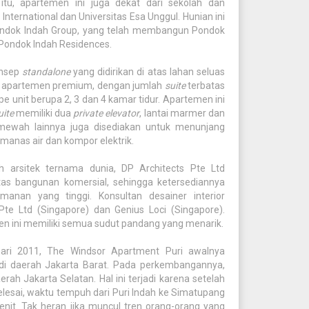
 itu, apartemen ini juga dekat dari sekolah dan
l International dan Universitas Esa Unggul. Hunian ini
ndok Indah Group, yang telah membangun Pondok
 Pondok Indah Residences.
onsep
standalone
yang didirikan di atas lahan seluas
ara apartemen premium, dengan jumlah
suite
terbatas
pe unit berupa 2, 3 dan 4 kamar tidur. Apartemen ini
uite
memiliki dua
private elevator
, lantai marmer dan
mewah lainnya juga disediakan untuk menunjang
manas air dan kompor elektrik.
h arsitek ternama dunia, DP Architects Pte Ltd
atas bangunan komersial, sehingga ketersediannya
manan yang tinggi. Konsultan desainer interior
te Ltd (Singapore) dan Genius Loci (Singapore).
 ini memiliki semua sudut pandang yang menarik.
uari 2011, The Windsor Apartment Puri awalnya
 di daerah Jakarta Barat. Pada perkembangannya,
erah Jakarta Selatan. Hal ini terjadi karena setelah
lesai, waktu tempuh dari Puri Indah ke Simatupang
nit. Tak heran jika muncul tren orang-orang yang