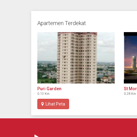
Apartemen Terdekat
Puri Garden
St Mor
0.13 Km
0.28 Km
Lihat Peta