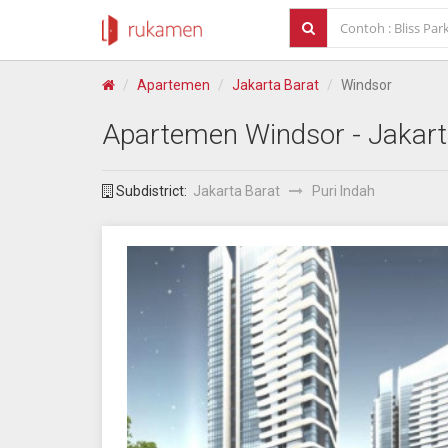
Apartemen
Jakarta Barat
Windsor
Apartemen
Windsor
- Jakart
Subdistrict:
Jakarta Barat
Puri Indah