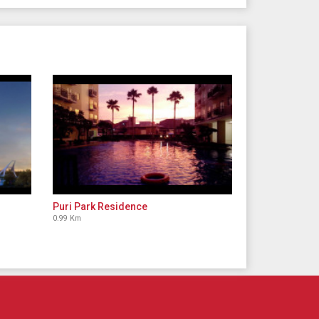
Puri Park Residence
0.99 Km