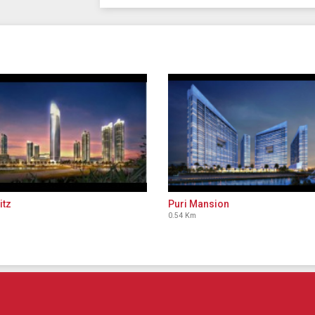
itz
Puri Mansion
0.54 Km