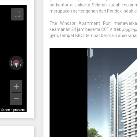
berkantor di Jakarta Selatan sudah mulai me
merupakan pertengahan dari Pondok Indah d
The Windsor Apartment Puri menawarkan 
keamanan 24 jam beserta CCTV, trek
jogging
gym, tempat BBQ, tempat bermain anak-ana
Report a problem