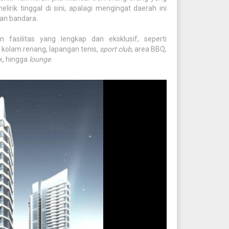
lirik tinggal di sini, apalagi mengingat daerah ini
an bandara.
fasilitas yang lengkap dan eksklusif, seperti
, kolam renang, lapangan tenis,
sport club
, area BBQ,
k, hingga
lounge
.