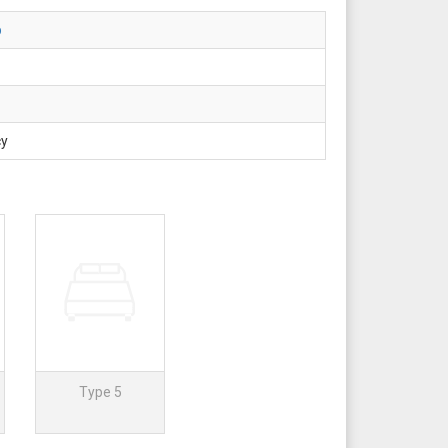
p
cy
Type 5