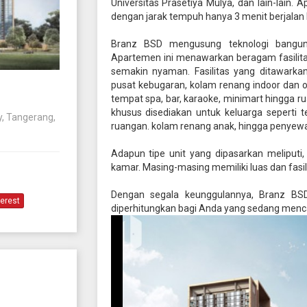
Universitas Prasetiya Mulya, dan lain-lain.
dengan jarak tempuh hanya 3 menit berjalan 
Branz BSD mengusung teknologi bangun
Apartemen ini menawarkan beragam fasilit
semakin nyaman. Fasilitas yang ditawarkan
pusat kebugaran, kolam renang indoor dan o
tempat spa, bar, karaoke, minimart hingga ru
khusus disediakan untuk keluarga seperti
y, Tangerang,
ruangan. kolam renang anak, hingga penyew
Adapun tipe unit yang dipasarkan meliputi, 
kamar. Masing-masing memiliki luas dan fasil
Dengan segala keunggulannya, Branz BS
terest
diperhitungkan bagi Anda yang sedang menca