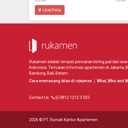
0.29 Km
0.3 Km
Lihat Peta
Rukamen adalah tempat pencarian listing jual dan se
Indonesia. Temukan informasi apartemen di
Jakarta
,
B
Bandung
,
Bali
,
Batam
.
Cara memasang iklan di rukamen
What, Who and 
Contact Us :
0812 1212 3 503
2026 ©
PT. Rumah Kantor Apartemen