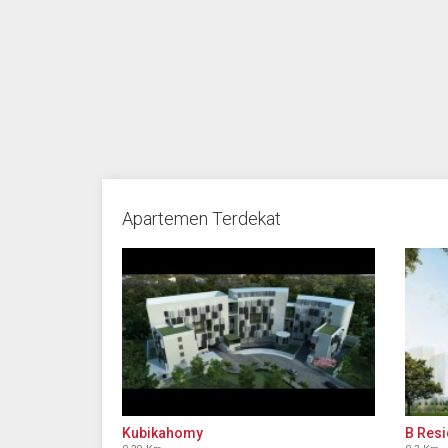
Apartemen Terdekat
Kubikahomy
B Res