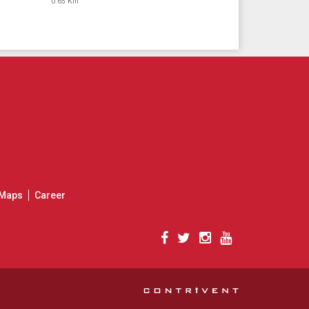
0.65 Km
Maps
Career