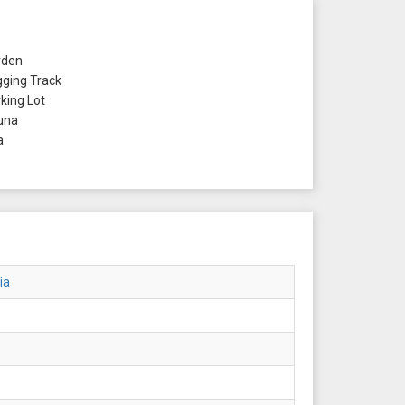
den
ging Track
king Lot
una
a
ia