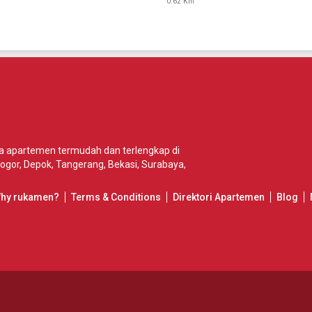
0.62 Km
wa apartemen termudah dan terlengkap di
ogor
,
Depok
,
Tangerang
,
Bekasi
,
Surabaya
,
Why rukamen?
Terms & Conditions
Direktori Apartemen
Blog