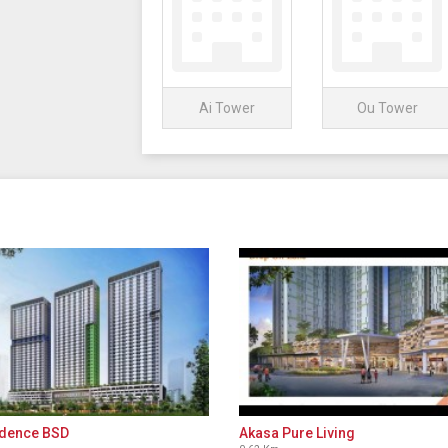
Ai Tower
Ou Tower
idence BSD
Akasa Pure Living