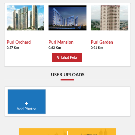
Puri Orchard
Puri Mansion
Puri Garden
0.57 Km
0.63 Km
0.91 Km
Lihat Peta
USER UPLOADS
Add Photos