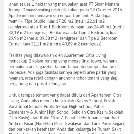
lahan seluas 1 hektar yang merupakan aset PT Sinar Menara
Terang.
Groundbreaking
telah dilakukan pada 29 Oktober 2016.
Apartemen ini menawarkan empat tipe unit. Anda dapat
memiliki Tipe Studio, luas 17,20 m2 (nett); 22,61 m2
(semigross) atau Tipe 1 Bedroom, dengan luas 24,49 m2 (nett);
32,19 m2 (semigross). Berikutnya ada Tipe 2 Bedroom, luas
29,96 m2 (nett); 39,38 m2 (semigross) dan Tipe 2 Bedroom
Corner, luas 31,11 m2 (nett); 40,89 m2 (semigross).
Fasilitas yang ditawarkan oleh Apartemen Citra Living
mencakup 2 kolam renang yang mengelilingi tower, wahana
permainan anak, gazebo, taman-taman berkumpul dan area
barbecue. Ada juga fasilitas lainnya seperti area parkir yang
nyaman, area retail dengan anchor-anchor tenant yang siap
bergabung dan pusat kebugaran.
Untuk tempat-tempat yang dapat dituju dari Apartemen Citra
Living, Anda bisa menuju ke sekolah (Kairos School, Private
Vocational School, Public Senior High School, Public
Elementary & Junior High School, Sekolah Citra Kasih, Sekolah
Dian Kasih) atau Ruko Citra 7. Penuhi kebutuhan sehari-hari
Anda di Pasar (Hari-Hari Pasar Swalayan dan Laris Pasar Segar),
dan periksakan kesehatan Anda dan keluarga ke Rumah Sakit