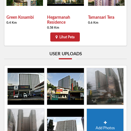
Green Kosambi
Hegarmanah
Tamansari Tera
Residence
0.4 Km
0.6 Km
0.58 Km
Lihat Peta
USER UPLOADS
Add Photos