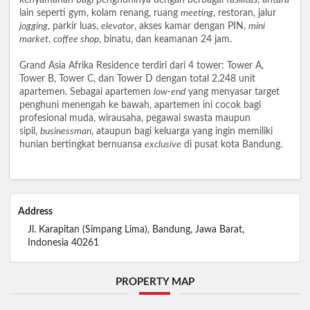
lain seperti gym, kolam renang, ruang
meeting
, restoran, jalur
jogging
, parkir luas,
elevator
, akses kamar dengan PIN,
mini
market
,
coffee shop
, binatu, dan keamanan 24 jam.
Grand Asia Afrika Residence terdiri dari 4 tower: Tower A,
Tower B, Tower C, dan Tower D dengan total 2.248 unit
apartemen. Sebagai apartemen
low-end
yang menyasar target
penghuni menengah ke bawah, apartemen ini cocok bagi
profesional muda, wirausaha, pegawai swasta maupun
sipil,
businessman
, ataupun bagi keluarga yang ingin memiliki
hunian bertingkat bernuansa
exclusive
di pusat kota Bandung.
Address
Jl. Karapitan (Simpang Lima), Bandung, Jawa Barat,
Indonesia 40261
PROPERTY MAP