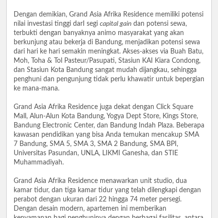
Dengan demikian, Grand Asia Afrika Residence memiliki potensi
nilai investasi tinggi darI segi
capital gain
dan potensi sewa,
terbukti dengan banyaknya animo masyarakat yang akan
berkunjung atau bekerja di Bandung, menjadikan potensi sewa
dari hari ke hari semakin meningkat. Akses-akses via Buah Batu,
Moh, Toha & Tol Pasteur/Pasupati, Stasiun KAI Kiara Condong,
dan Stasiun Kota Bandung sangat mudah dijangkau, sehingga
penghuni dan pengunjung tidak perlu khawatir untuk bepergian
ke mana-mana.
Grand Asia Afrika Residence juga dekat dengan Click Square
Mall, Alun-Alun Kota Bandung, Yogya Dept Store, Kings Store,
Bandung Electronic Center, dan Bandung Indah Plaza. Beberapa
kawasan pendidikan yang bisa Anda temukan mencakup SMA
7 Bandung, SMA 5, SMA 3, SMA 2 Bandung, SMA BPI,
Universitas Pasundan, UNLA, LIKMI Ganesha, dan STIE
Muhammadiyah.
Grand Asia Afrika Residence menawarkan unit studio, dua
kamar tidur, dan tiga kamar tidur yang telah dilengkapi dengan
perabot dengan ukuran dari 22 hingga 74 meter persegi.
Dengan desain modern, apartemen ini memberikan
kenyamanan bagi penghuninya dengan berbagai fasilitas, antara