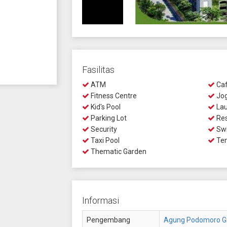
Fasilitas
ATM
Ca
Fitness Centre
Jog
Kid's Pool
Lau
Parking Lot
Res
Security
Swi
Taxi Pool
Ten
Thematic Garden
Informasi
Pengembang
Agung Podomoro G