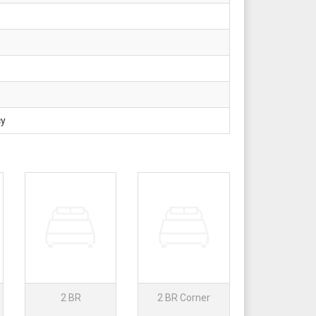
cy
2 BR
2 BR Corner