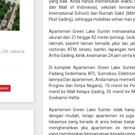
yang baik. Anda hanya memerlukan waktu si
dan Mall of Indonesia), sekolah ternam
International School) dan Rumah Sakit (Mit
Pluit Gading), sehingga mobilitas sehari-hari
Apartemen Green Lake Sunter menawarka
ukuran dari 21 hingga 42 meter persegi. Ged
nikmati, seperti taman tematik, jalur lari,
restoran, ATM, binatu, kantin, lapangan te
 DKI Jakarta,
Artha Gading, klinik, keamanan 24 jam sert
Di komplek Apartemen Green Lake Sunter 
Padang Sederhana, KFC, Sumoboo, Elektronik
lainnya.Dari apartemen, Anda hanya memerlu
Progres dan Setya Negara), 10 menit ke Pe
terest
menit ke Mall Kelapa Gading, 35 menit ke 
Soekarno-Hatta.
Apartemen Green Lake Sunter tidak han
dengan mudah, tetapi apartemen ini ju
lokasinya yang berada di area bebas banjir
mengherankan jika apartemen ini term
yang memberikan kenyamanan kepada penghun