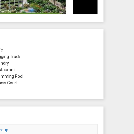
fe
ging Track
ndry
taurant
mming Pool
nis Court
roup