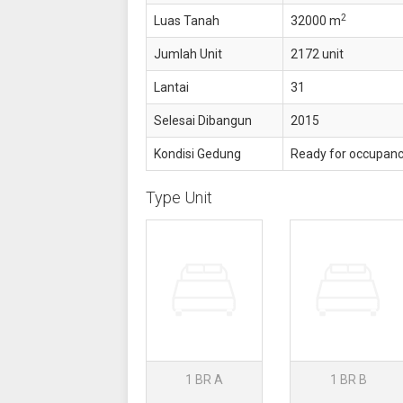
2
Luas Tanah
32000 m
Jumlah Unit
2172 unit
Lantai
31
Selesai Dibangun
2015
Kondisi Gedung
Ready for occupan
Type Unit
1 BR A
1 BR B