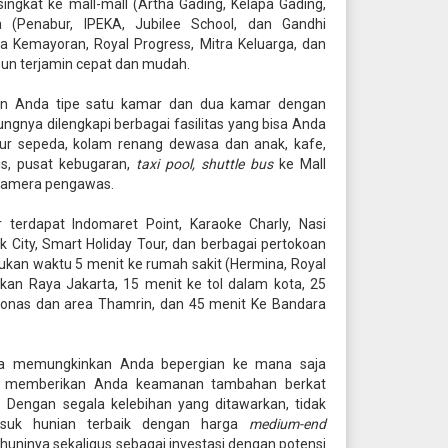
ngkat ke mall-mall (Artha Gading, Kelapa Gading,
a (Penabur, IPEKA, Jubilee School, dan Gandhi
ra Kemayoran, Royal Progress, Mitra Keluarga, dan
 pun terjamin cepat dan mudah.
n Anda tipe satu kamar dan dua kamar dengan
ungnya dilengkapi berbagai fasilitas yang bisa Anda
 jalur sepeda, kolam renang dewasa dan anak, kafe,
nis, pusat kebugaran,
taxi pool, shuttle bus
ke Mall
a kamera pengawas.
terdapat Indomaret Point, Karaoke Charly, Nasi
 City, Smart Holiday Tour, dan berbagai pertokoan
kan waktu 5 menit ke rumah sakit (Hermina, Royal
kan Raya Jakarta, 15 menit ke tol dalam kota, 25
Monas dan area Thamrin, dan 45 menit Ke Bandara
ya memungkinkan Anda bepergian ke mana saja
ga memberikan Anda keamanan tambahan berkat
. Dengan segala kelebihan yang ditawarkan, tidak
asuk hunian terbaik dengan harga
medium-end
inya sekaligus sebagai investasi dengan potensi