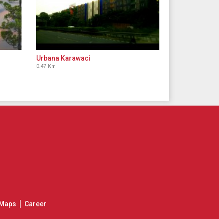
Urbana Karawaci
0.47 Km
Maps
Career