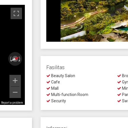
Fasilitas
Beauty Salon
Bro
Cafe
Gy
Mall
Min
Multi-function Room
Par
Security
Swi
Report a problem