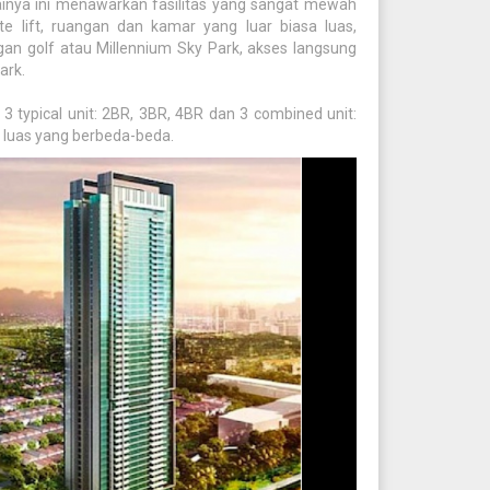
tainya ini menawarkan fasilitas yang sangat mewah
te lift, ruangan dan kamar yang luar biasa luas,
golf atau Millennium Sky Park, akses langsung
ark.
, 3 typical unit: 2BR, 3BR, 4BR dan 3 combined unit:
luas yang berbeda-beda.