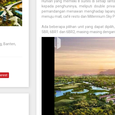
Hunian yang memiliki 8 suites di setiap lan
kepada penghuninya, meliputi double priva
pemandangan menawan menghadap lapangan 
menuju mall, café resto dan Millennium Sky P
Ada beberapa pilihan unit yang dapat dipilih
5BR, 6BR1 dan 6BR2, masing-masing dengan 
g, Banten,
terest