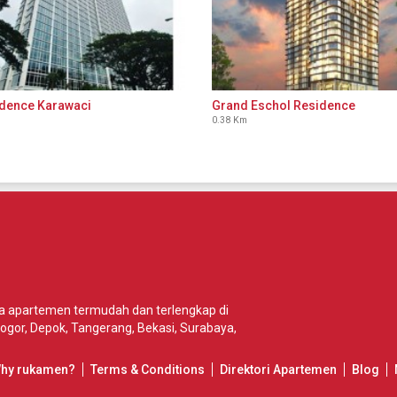
idence Karawaci
Grand Eschol Residence
0.38 Km
wa apartemen termudah dan terlengkap di
ogor
,
Depok
,
Tangerang
,
Bekasi
,
Surabaya
,
Why rukamen?
Terms & Conditions
Direktori Apartemen
Blog