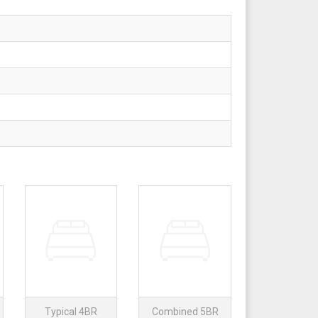
Typical 4BR
Combined 5BR