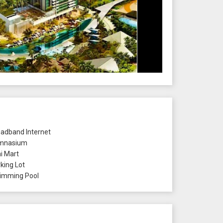
adband Internet
mnasium
i Mart
king Lot
mming Pool