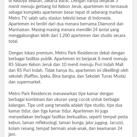
di Kedoya Selatan, Jakarta Barat. Dengan hanya berjarak 3
menit menuju gerbang tol Kebon Jeruk, apartemen ini termasuk
sebagai kompleks apartemen besar tepat di seberang markas
Metro TV, salah satu stasiun televisi besar di Indonesia.
Apartemen ini terdiri dari dua menara bernama Diamond dan
Manhattan. Masing-masing menara memiliki 24 lantai yang
menggabungkan lebih dari 1.200 apartemen dan studio secara
total.
Dengan lokasi premium, Metro Park Residences dekat dengan
berbagai fasilitas publik. Apartemen ini berjarak 8 menit menuju
RS Siloam Kebon Jeruk dan 10 menit menuju Puri Indah Mall
dan RS Puri Indah. Tidak hanya itu, apartemen ini dikelilingi oleh
sekolah (Raffles, Ipeka, Bina bangsa, dan Sekolah Tunas Muda)
dan supermarket.
Metro Park Residences menawarkan tipe kamar dengan
berbagai kombinasi dan ukuran yang cocok untuk berbagai
kalangan. Tipe unit yang tersedia adalah tipe studio, tipe dua
kamar tidur, dan tiga kamar tidur. Apartemen ini juga
menyediakan berbagai fasilitas berkualitas, seperti tempat pesta
kebun, taman refleksologi, taman bunga, jalur
jogging
, Jacuzzi,
kolam renang, tempat bermain anak-anak, dan keamanan 24
jam.