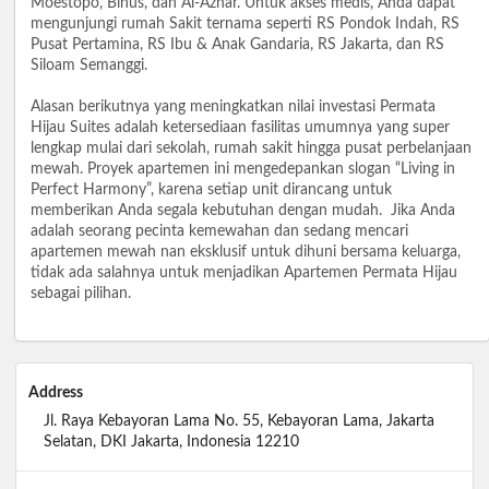
Moestopo, Binus, dan Al-Azhar. Untuk akses medis, Anda dapat
mengunjungi rumah Sakit ternama seperti RS Pondok Indah, RS
Pusat Pertamina, RS Ibu & Anak Gandaria, RS Jakarta, dan RS
Siloam Semanggi.
Alasan berikutnya yang meningkatkan nilai investasi Permata
Hijau Suites adalah ketersediaan fasilitas umumnya yang super
lengkap mulai dari sekolah, rumah sakit hingga pusat perbelanjaan
mewah. Proyek apartemen ini mengedepankan slogan “Living in
Perfect Harmony”, karena setiap unit dirancang untuk
memberikan Anda segala kebutuhan dengan mudah. Jika Anda
adalah seorang pecinta kemewahan dan sedang mencari
apartemen mewah nan eksklusif untuk dihuni bersama keluarga,
tidak ada salahnya untuk menjadikan Apartemen Permata Hijau
sebagai pilihan.
Address
Jl. Raya Kebayoran Lama No. 55, Kebayoran Lama, Jakarta
Selatan, DKI Jakarta, Indonesia 12210