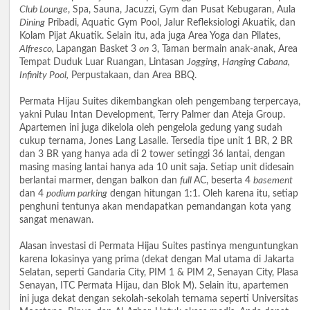
Club Lounge
, Spa, Sauna, Jacuzzi, Gym dan Pusat Kebugaran, Aula
Dining
Pribadi, Aquatic Gym Pool, Jalur Refleksiologi Akuatik, dan
Kolam Pijat Akuatik. Selain itu, ada juga Area Yoga dan Pilates,
Alfresco,
Lapangan Basket 3
on
3, Taman bermain anak-anak, Area
Tempat Duduk Luar Ruangan, Lintasan
Jogging
,
Hanging Cabana,
Infinity Pool,
Perpustakaan, dan Area BBQ.
Permata Hijau Suites dikembangkan oleh pengembang terpercaya,
yakni Pulau Intan Development, Terry Palmer dan Ateja Group.
Apartemen ini juga dikelola oleh pengelola gedung yang sudah
cukup ternama, Jones Lang Lasalle. Tersedia tipe unit 1 BR, 2 BR
dan 3 BR yang hanya ada di 2 tower setinggi 36 lantai, dengan
masing masing lantai hanya ada 10 unit saja. Setiap unit didesain
berlantai marmer, dengan balkon dan
full
AC, beserta 4
basement
dan 4
podium parking
dengan hitungan 1:1. Oleh karena itu, setiap
penghuni tentunya akan mendapatkan pemandangan kota yang
sangat menawan.
Alasan investasi di Permata Hijau Suites pastinya menguntungkan
karena lokasinya yang prima (dekat dengan Mal utama di Jakarta
Selatan, seperti Gandaria City, PIM 1 & PIM 2, Senayan City, Plasa
Senayan, ITC Permata Hijau, dan Blok M). Selain itu, apartemen
ini juga dekat dengan sekolah-sekolah ternama seperti Universitas