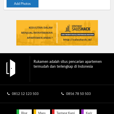
Add Photos
Rukamen adalah situs pencarian apartemen
termudah dan terlengkap di Indonesia
0812 12 123 503
0856 78 50 503
Blog
Maps
Tentang Kami
Karir