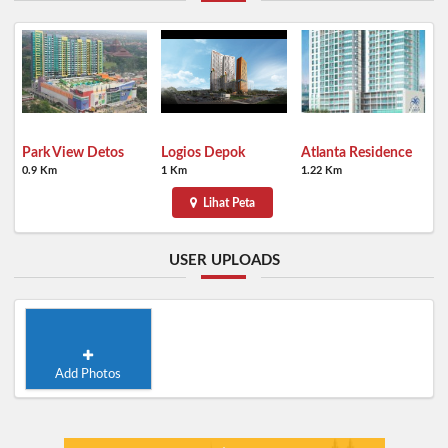
Park View Detos
Logios Depok
Atlanta Residence
0.9 Km
1 Km
1.22 Km
Lihat Peta
USER UPLOADS
Add Photos