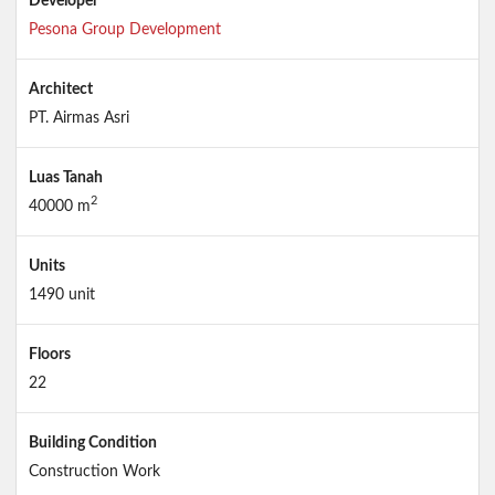
Developer
Pesona Group Development
Architect
PT. Airmas Asri
Luas Tanah
2
40000 m
Units
1490 unit
Floors
22
Building Condition
Construction Work