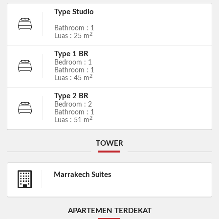
Type Studio
Bathroom : 1
2
Luas : 25 m
Type 1 BR
Bedroom : 1
Bathroom : 1
2
Luas : 45 m
Type 2 BR
Bedroom : 2
Bathroom : 1
2
Luas : 51 m
TOWER
Marrakech Suites
APARTEMEN TERDEKAT