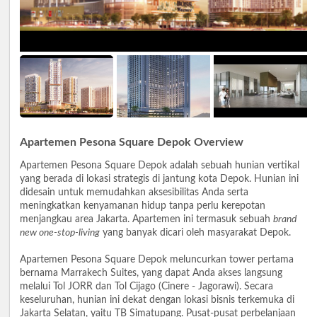
Apartemen Pesona Square Depok Overview
Apartemen Pesona Square Depok adalah sebuah hunian vertikal
yang berada di lokasi strategis di jantung kota Depok. Hunian ini
didesain untuk memudahkan aksesibilitas Anda serta
meningkatkan kenyamanan hidup tanpa perlu kerepotan
menjangkau area Jakarta. Apartemen ini termasuk sebuah
brand
new one-stop-living
yang banyak dicari oleh masyarakat Depok.
Apartemen Pesona Square Depok meluncurkan tower pertama
bernama Marrakech Suites, yang dapat Anda akses langsung
melalui Tol JORR dan Tol Cijago (Cinere - Jagorawi). Secara
keseluruhan, hunian ini dekat dengan lokasi bisnis terkemuka di
Jakarta Selatan, yaitu TB Simatupang. Pusat-pusat perbelanjaan