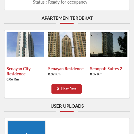
Status : Ready for occupancy
APARTEMEN TERDEKAT
Senayan City
Senayan Residence
Senopati Suites 2
Residence
0.32 Km
0.37 Km
0.06 Km
Lihat Peta
USER UPLOADS