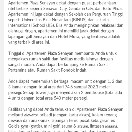
Apartemen Plaza Senayan dekat dengan pusat perbelanjaan
ritel terbaik seperti Senayan City, Gandaria City, dan Ratu Plaza.
Apartemen ini juga dekat dengan Sekolah dan Perguruan Tinggi
seperti Universitas Bina Nusantara (BINUS) dan Jakarta
International School (JIS). Bila Anda menginginkan relaksasi dan
olahraga ringan, apartemen ini memiliki jarak dekat dengan
lapangan golf Senayan dan Hotel Mulia, yang tentunya adalah
yang terbaik di area ini.
Tinggal di Apartemen Plaza Senayan membantu Anda untuk
mengakses rumah sakit dan fasilitas medis lainnya dengan
sangat mudah. Anda dapat berkunjung ke Rumah Sakit
Pertamina atau Rumah Sakit Pondok Indah.
Anda dapat menemukan berbagai macam unit dengan 1, 2 dan
3 kamar dengan total area dari 74.6 sampai 202.3 meter
persegi. Setiap tower juga menyediakan 2 penthouse (total ada
4 unit) dengan total area 540 meter persegi.
Fasilitas yang dapat Anda temukan di Apartemen Plaza Senayan
meliputi
elevator
pribadi (dengan kartu akses), kolam renang
dewasa dan anak-anak, lapangan tenis, pusat kebugaran ex
Gold's gym (gratis), mini golf, sauna &
steam
, lintasan
jogging,
biliar, taman bermain anak-anak, Indomaret, dan keamanan