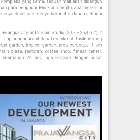
m kompleks yang sama, sebuah mall akan dibangun
an para penghuni. Meskipun begitu, apartemen ini
renanya developer menyediakan 4 ha lahan sebagai
awangsa City, antara lain Studio (20,7 – 25,4 m2), 2
. Tiap penghuni unit dapat menikmati fasilitas yang
rbal garden, tropical garden, area barbeque, 1 km
ntain plaza, restoran, coffee shop, fitness center,
em keamanan 24 jam, juga lengkap dengan pusat