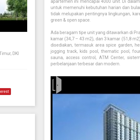
apartemen ini mencapai 4000 unit. Di dala
untuk memenuhi kebutuhan harian dan bulan
tidak melupakan pentingnya lingkungan, ka
green & open space.
Ada beragam tipe unit yang ditawarkan di Praj
kamar (34,7 – 43 m2), dan 3 kamar (51,8 m2)
disediakan, termasuk area spice garden, he
jogging track, kids pool, thematic pool, fou
Timur, DKI
sauna, access control, ATM Center, sist
perbelanjaan terbesar dan modern.
terest