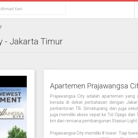
y
y
- Jakarta Timur
Apartemen Prajawangsa Ci
Prajawangsa City adalah apartemen yang di
berada di dekat perbatasan dengan Jaka
perkantoran TB. Simatupang dan juga sekolah
juga memiliki akses cepat ke Tol Cijago dan
km dari rencana pembangunan Stasiun Light 
Prajawangsa City memiliki 8 tower. Tiap towern