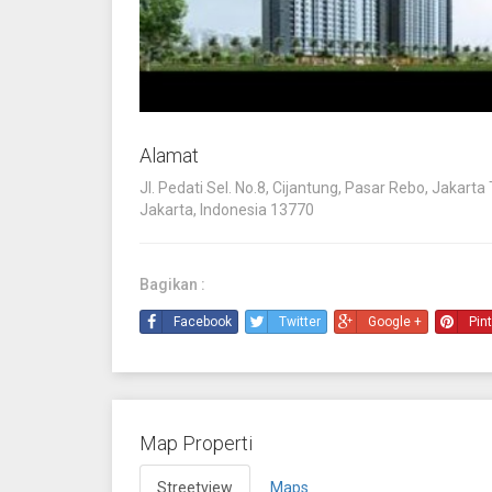
Alamat
Jl. Pedati Sel. No.8, Cijantung, Pasar Rebo, Jakarta 
Jakarta, Indonesia 13770
Bagikan :
Facebook
Twitter
Google +
Pin
Map Properti
Streetview
Maps