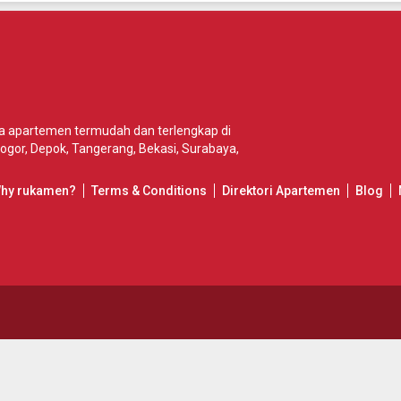
wa apartemen termudah dan terlengkap di
ogor
,
Depok
,
Tangerang
,
Bekasi
,
Surabaya
,
Why rukamen?
Terms & Conditions
Direktori Apartemen
Blog