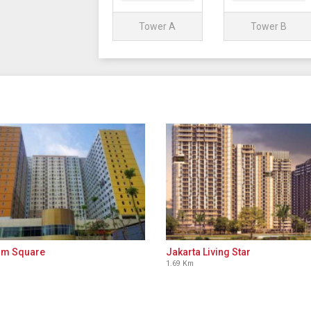
Tower A
Tower B
um Square
Jakarta Living Star
1.69 Km