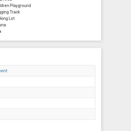
ldren Playground
ging Track
king Lot
una
a
ment