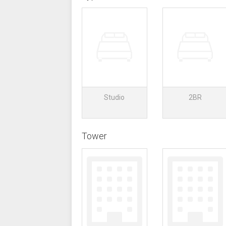
Studio
2BR
Tower