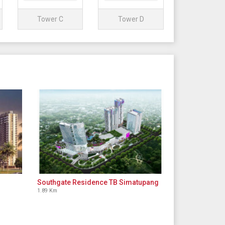
Tower C
Tower D
Southgate Residence TB Simatupang
1.89 Km