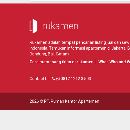
Rukamen adalah tempat pencarian listing jual dan se
Indonesia. Temukan informasi apartemen di
Jakarta
,
B
Bandung
,
Bali
,
Batam
.
Cara memasang iklan di rukamen
What, Who and 
Contact Us :
0812 1212 3 503
2026 ©
PT. Rumah Kantor Apartemen