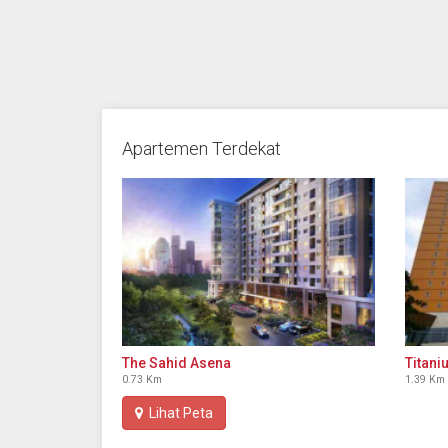
Apartemen Terdekat
The Sahid Asena
Titani
0.73 Km
1.39 Km
Lihat Peta