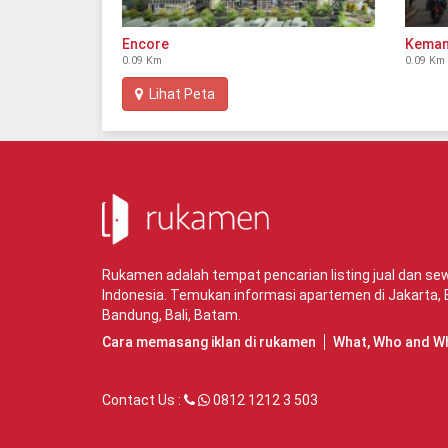
Encore
Keman
0.09 Km
0.09 Km
Lihat Peta
Rukamen adalah tempat pencarian listing jual dan s
Indonesia. Temukan informasi apartemen di
Jakarta
,
Bandung
,
Bali
,
Batam
.
Cara memasang iklan di rukamen
What, Who and W
Contact Us :
0812 1212 3 503