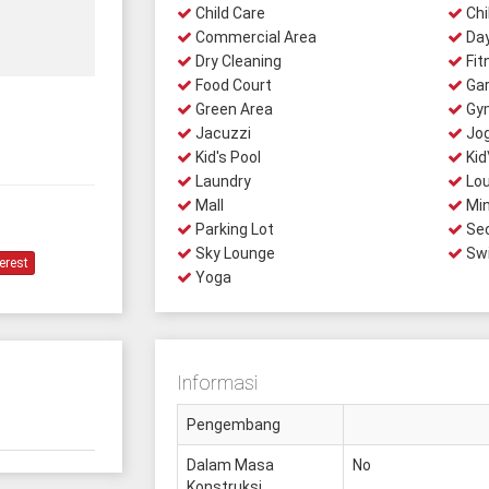
Child Care
Chi
Commercial Area
Day
Dry Cleaning
Fit
Food Court
Gar
Green Area
Gy
Jacuzzi
Jog
Kid's Pool
Kid
Laundry
Lo
Mall
Min
Parking Lot
Sec
Sky Lounge
Swi
erest
Yoga
Informasi
Pengembang
Dalam Masa
No
Konstruksi