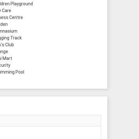
ldren Playground
 Care
ness Centre
den
mnasium
ging Track
\'s Club
unge
i Mart
urity
mming Pool