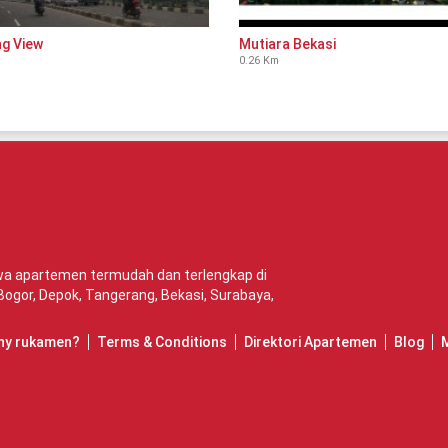
g View
Mutiara Bekasi
0.26 Km
ewa apartemen termudah dan terlengkap di
Bogor
,
Depok
,
Tangerang
,
Bekasi
,
Surabaya
,
hy rukamen?
Terms & Conditions
Direktori Apartemen
Blog