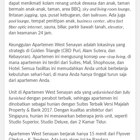
dapat menikmati kolam renang untuk dewasa dan anak, taman
bermain anak-anak, taman, area BBQ,
sky and living room lounge
,
lintasan
jogging
, spa, pusat kebugaran, dan
ballroom
. Ada juga
pool lounge
, tempat penitipan anak,
business center
,
ultra fast
fiber optic internet
, sauna, biliar, parkir bawah tanah,
elevator
,
dan keamanan 24 jam.
Keunggulan Apartemen West Senayan adalah lokasinya yang
strategis di Golden Triangle (CBD Puri, Alam Sutera, dan
Kebayoran). Apartemen ini mengusung konsep
one-stop living
, di
mana apartemen ini terdiri dari Suites, Mall, Shophouse, dan
Hotel. Semua fasilitas ini memudahkan Anda untuk berbelanja
kebutuhan sehari-hari, di mana Anda hanya tinggal turun saja
dari apartemen Anda.
Unit di Apartemen West Senayan ada yang
unfurnished
dan
fully
furnished
dengan perabot terbaik, sehingga apartemen ini
dinobatkan sebagai hunian dengan Suites Terbaik Versi Majalah
Property & Bank 2017. Dengan kualitas arsitektur dari
Singapura, hunian ini menawarkan beberapa jenis unit, seperti
Studio Superior, Studio Deluxe, dan 2 Kamar Tidur.
Apartemen West Senayan berjarak hanya 15 menit dari Flyover
Ciledug – K. Tendean. Ada juga akses tol ke Bandara