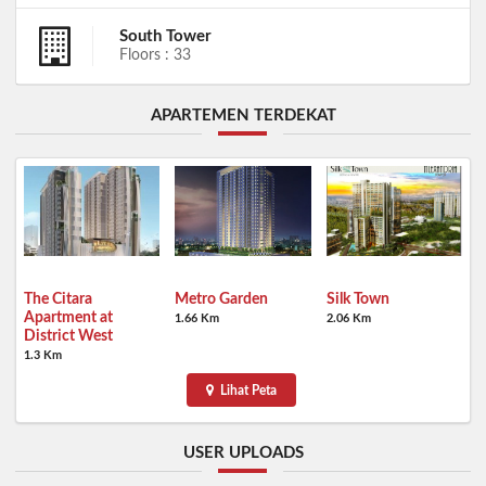
South Tower
Floors : 33
APARTEMEN TERDEKAT
The Citara
Metro Garden
Silk Town
Apartment at
1.66 Km
2.06 Km
District West
1.3 Km
Lihat Peta
USER UPLOADS