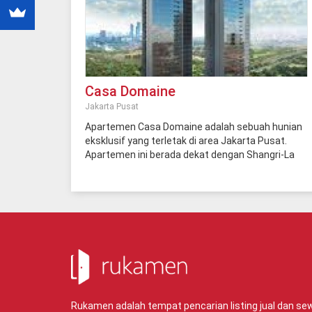
Casa Domaine
Jakarta Pusat
Apartemen Casa Domaine adalah sebuah hunian
eksklusif yang terletak di area Jakarta Pusat.
Apartemen ini berada dekat dengan Shangri-La
Hotel and Residences yang mewah dan populer di
ibu kota. Apartemen ini mengharmonisasikan
kemewahan, desain dan kenyamanan, sehingga
letak pintu masuknya jauh dari drop off pusat
retail untuk memastikan keamanan dan privasi
dari penghuni. Apartemen 2 tower ini juga
termasuk apartemen paling tinggi di Jakarta.
Lokasi Apartemen Casa Domaine hanya beberapa
menit dari CBD Jakarta, di mana area ini adalah
pusat dari gaya hidup dan bisnis di Jakarta. Selain
Rukamen adalah tempat pencarian listing jual dan s
itu, apartemen ini juga berada tepat di luar area 3