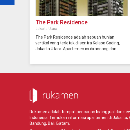
The Park Residence
Jakarta Utara
The Park Residence adalah sebuah hunian
vertikal yang terletak di sentra Kelapa Gading,
Jakarta Utara. Apartemen ini dirancang dan
dilengkapi oleh desainer interior terkemuka,
Belinda Rosalina. Oleh karena itu, apartemen ini
memiliki banyak ruang penyimpanan sekaligus
lebih terasa segar dan terbuka. Kompleks
apartemen sendiri memiliki nuansa yang sangat
tenang, elegan dan tenang. Setelah memasuki
dasar Apartemen Anda segera berubah menjadi
Oasis yang cukup urban. The Park Residence
berada di sebelah Grand Whiz Hotel dan Furama
Restaurant. Untuk keperluan hiburan dan
Rukamen adalah tempat pencarian listing jual dan s
kebutuhan sehari-hari, Anda cukup berjalan kaki
Indonesia. Temukan informasi apartemen di
Jakarta
,
saja ke Lotte Mart, Mall Artha Gading, Mall Kelapa
Bandung
,
Bali
,
Batam
.
Gading, dan Mall of Indonesia. Dari apartemen,