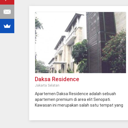
Daksa Residence
Jakarta Selatan
Apartemen Daksa Residence adalah sebuah
apartemen premium di area elit Senopati.
Kawasan ini merupakan salah satu tempat yang
sering dikunjungi di bagian selatan Jakarta selain
Blok M atau Kemang. Area Senopati dikelilingi oleh
tiga kawasan bisnis, yakni Blok M, Sudirman dan