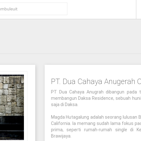
PT. Dua Cahaya Anugerah O
PT Dua Cahaya Anugrah dibangun pada ta
membangun Daksa Residence, sebuah hunian
saja di Daksa.
Magda Hutagalung adalah seorang lulusan Bus
California. Ia memang sudah lama fokus p
prima, seperti rumah-rumah single di Keb
Brawijaya.