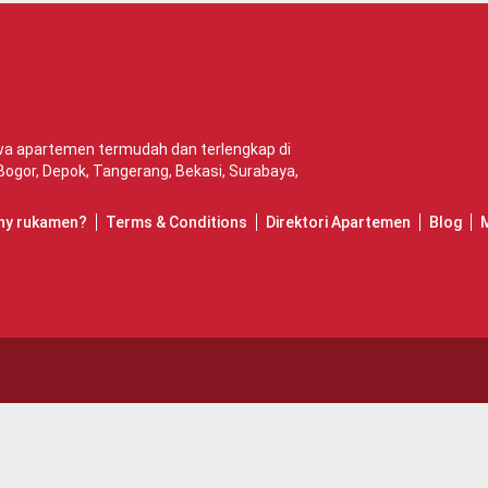
ewa apartemen termudah dan terlengkap di
Bogor
,
Depok
,
Tangerang
,
Bekasi
,
Surabaya
,
hy rukamen?
Terms & Conditions
Direktori Apartemen
Blog