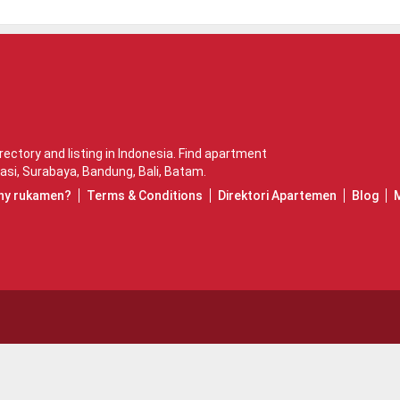
ctory and listing in Indonesia. Find apartment
asi
,
Surabaya
,
Bandung
,
Bali
,
Batam
.
hy rukamen?
Terms & Conditions
Direktori Apartemen
Blog