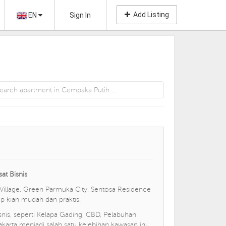
Add Listing
EN
Sign In
at Bisnis
Village, Green Parmuka City, Sentosa Residence
up kian mudah dan praktis.
nis, seperti Kelapa Gading, CBD, Pelabuhan
akarta menjadi salah satu kelebihan kawasan ini.