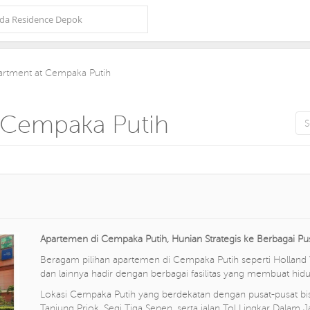
partment at Cempaka Putih
t Cempaka Putih
Apartemen di Cempaka Putih, Hunian Strategis ke Berbagai Pus
Beragam pilihan apartemen di Cempaka Putih seperti Holland 
dan lainnya hadir dengan berbagai fasilitas yang membuat hid
Lokasi Cempaka Putih yang berdekatan dengan pusat-pusat bis
Tanjung Priok, Segi Tiga Senen, serta jalan Tol Lingkar Dalam J