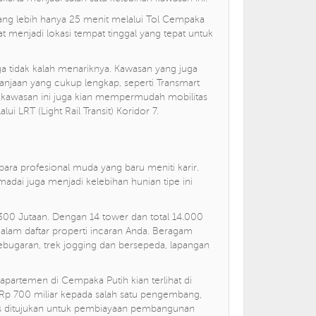
ang lebih hanya 25 menit melalui Tol Cempaka
 menjadi lokasi tempat tinggal yang tepat untuk
 juga tidak kalah menariknya. Kawasan yang juga
lanjaan yang cukup lengkap, seperti Transmart
 kawasan ini juga kian mempermudah mobilitas
ui LRT (Light Rail Transit) Koridor 7.
a profesional muda yang baru meniti karir.
emadai juga menjadi kelebihan hunian tipe ini
00 Jutaan. Dengan 14 tower dan total 14.000
alam daftar properti incaran Anda. Beragam
kebugaran, trek jogging dan bersepeda, lapangan
partemen di Cempaka Putih kian terlihat di
t Rp 700 miliar kepada salah satu pengembang,
sus ditujukan untuk pembiayaan pembangunan