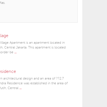
Mas.
llage
illage Apartment is an apartment located in
, Central Jakarta. This apartment is located
 border be
...
esidence
 architectural design and an area of ??2.7
ndra Residence was established in the area of
tih, Central
...