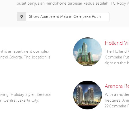
pusat penjualan handphone terbesar kedua setelah ITC Roxy 
Show Apartment Map in Cempaka Putih
Holland Vi
t is an apartment complex
The Holland V
tral Jakarta. The location is
Cempaka Putih
right on the
Arandra R
ving, Holiday Style', Sentosa
With a modern
n Central Jakarta City,
hectares, Ara
??Cempaka Pu