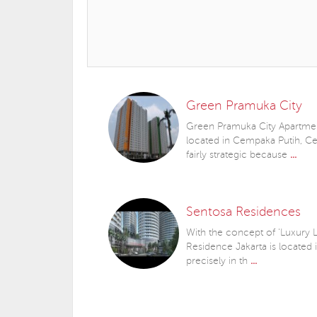
Green Pramuka City
Green Pramuka City Apartmen
located in Cempaka Putih, Cen
fairly strategic because
...
Sentosa Residences
With the concept of 'Luxury Li
Residence Jakarta is located i
precisely in th
...