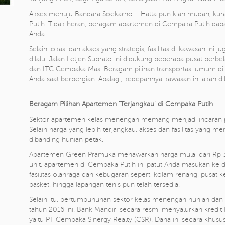
Akses menuju Bandara Soekarno – Hatta pun kian mudah, kur
Putih. Tidak heran, beragam apartemen di Cempaka Putih dapat
Anda.
Selain lokasi dan akses yang strategis, fasilitas di kawasan ini
dilalui Jalan Letjen Suprato ini didukung beberapa pusat perbe
dan ITC Cempaka Mas. Beragam pilihan transportasi umum di
Anda saat berpergian. Apalagi, kedepannya kawasan ini akan dilal
Beragam Pilihan Apartemen 'Terjangkau' di Cempaka Putih
Sektor apartemen kelas menengah memang menjadi incaran par
Selain harga yang lebih terjangkau, akses dan fasilitas yang m
dibanding hunian petak.
Apartemen Green Pramuka menawarkan harga mulai dari Rp 3
unit, apartemen di Cempaka Putih ini patut Anda masukan ke d
fasilitas olahraga dan kebugaran seperti kolam renang, pusat 
basket, hingga lapangan tenis pun telah tersedia.
Selain itu, pertumbuhunan sektor kelas menengah hunian dan a
tahun 2016 ini. Bank Mandiri secara resmi menyalurkan kredi
yaitu PT Cempaka Sinergy Realty (CSR). Dana ini secara khu