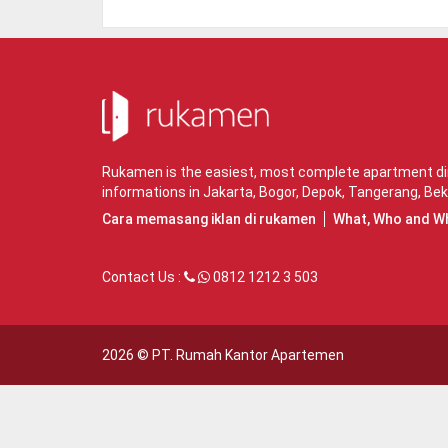
Rukamen is the easiest, most complete apartment dire
informations in
Jakarta
,
Bogor
,
Depok
,
Tangerang
,
Bek
Cara memasang iklan di rukamen
What, Who and W
Contact Us :
0812 1212 3 503
2026 ©
PT. Rumah Kantor Apartemen