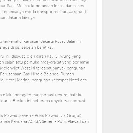
sar Pagi. Melihat keberadaan lokasi dan akses
 Tersedianya moda transportasi TransJakarta di
n Jakarta lainnya.
terkenal di kawasan Jakarta Pusat. Jalan ini
da di sisi sebelah barat kali.
ni, dilewati oleh aliran Kali Ciliwung yang
 oleh salah satu pemuka masyarakat yang bernama
olenvliet West ini terdapat banyak bangunan
, Perusahaan Gas Hindia Belanda, Rumah
e, Hotel Marine, bangunan keempat Hotel des
ga dilalui beragam transportasi umum, baik itu
arta. Berikut ini beberapa trayek transportasi
is Plawad, Senen - Poris Plawad (via Grogol),
, Pahala Kencana AC43A Senen - Poris Plawad dan