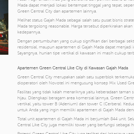
Mada dapat menjadi lokasi bertempat tinggal yang tepat, seper
Green Central City dan apartemen lainnya.
Melihat status Gajah Mada sebagai salah satu pusat bisnis strat
Mada tergolong reasonable. Harga tersebut diperkirakan akan
kedepannya.
Dengan pertumbuhan yang cukup signifikan dari berbagai sekt
residensial, maupun apartemen di Gajah Mada dapat menjadi in
Sayangnya, hunian tipe vertikal di kawasan ini masih cukup ter
Apartemen Green Central Like City di Kawasan Gajah Mada
Green Central City merupakan salah satu superblok terkemuka
dioperatori oleh Novotel ini mengusung konsep Mix Used Gree
Fasilitas yang tidak kalah menariknya yaitu keberadaan taman 
hijau. Dilengkapi beragam area komersial lainnya, Green Centr
vertikal, yaitu tower B (Adenium) dan tower C (Cerbera). Kedua
untuk Anda yang ingin memiliki apartemen di Gajah Mada den
Total unit apartemen di Gajah Mada ini berjumlah 844 unit. 
Central Like City juga memiliki tower yang berfungsi sebagai ho
Potensi Green Central Like City juga terlihat dari lokasinya yang