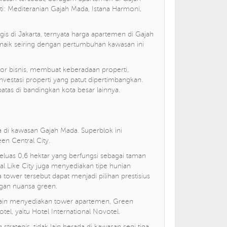
ti: Mediteranian Gajah Mada, Istana Harmoni,
egis di Jakarta, ternyata harga apartemen di Gajah
 naik seiring dengan pertumbuhan kawasan ini
or bisnis, membuat keberadaan properti,
vestasi properti yang patut dipertimbangkan.
batas di bandingkan kota besar lainnya.
 di kawasan Gajah Mada. Superblok ini
n Central City.
seluas 0,6 hektar yang berfungsi sebagai taman
al Like City juga menyediakan tipe hunian
 tower tersebut dapat menjadi pilihan prestisius
gan nuansa green.
Selain menyediakan tower apartemen, Green
tel, yaitu Hotel International Novotel.
 strategis, tidak lain berada di kawasan segi tiga