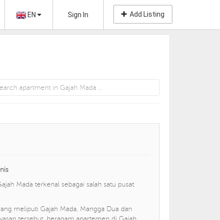
Add Listing
EN
Sign In
nis
ajah Mada terkenal sebagai salah satu pusat
, yang meliputi Gajah Mada, Mangga Dua dan
awasan tersebut, beragam apartemen di Gajah