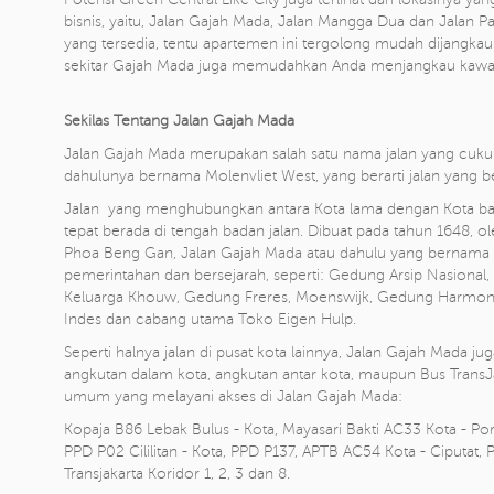
bisnis, yaitu, Jalan Gajah Mada, Jalan Mangga Dua dan Jalan Pa
yang tersedia, tentu apartemen ini tergolong mudah dijangkau.
sekitar Gajah Mada juga memudahkan Anda menjangkau kawasa
Sekilas Tentang Jalan Gajah Mada
Jalan Gajah Mada merupakan salah satu nama jalan yang cukup 
dahulunya bernama Molenvliet West, yang berarti jalan yang bera
Jalan yang menghubungkan antara Kota lama dengan Kota baru i
tepat berada di tengah badan jalan. Dibuat pada tahun 1648,
Phoa Beng Gan, Jalan Gajah Mada atau dahulu yang bernama M
pemerintahan dan bersejarah, seperti: Gedung Arsip Nasional
Keluarga Khouw, Gedung Freres, Moenswijk, Gedung Harmoni
Indes dan cabang utama Toko Eigen Hulp.
Seperti halnya jalan di pusat kota lainnya, Jalan Gajah Mada ju
angkutan dalam kota, angkutan antar kota, maupun Bus TransJak
umum yang melayani akses di Jalan Gajah Mada:
Kopaja B86 Lebak Bulus - Kota, Mayasari Bakti AC33 Kota - Por
PPD P02 Cililitan - Kota, PPD P137, APTB AC54 Kota - Ciputat
Transjakarta Koridor 1, 2, 3 dan 8.