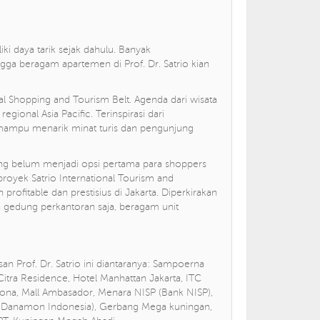
 daya tarik sejak dahulu. Banyak
gga beragam apartemen di Prof. Dr. Satrio kian
l Shopping and Tourism Belt. Agenda dari wisata
gional Asia Pacific. Terinspirasi dari
 mampu menarik minat turis dan pengunjung
ang belum menjadi opsi pertama para shoppers
royek Satrio International Tourism and
ofitable dan prestisius di Jakarta. Diperkirakan
a gedung perkantoran saja, beragam unit
n Prof. Dr. Satrio ini diantaranya: Sampoerna
Citra Residence, Hotel Manhattan Jakarta, ITC
ona, Mall Ambasador, Menara NISP (Bank NISP),
k Danamon Indonesia), Gerbang Mega kuningan,