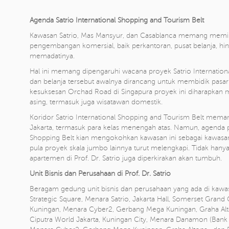
Agenda
Satrio International Shopping and Tourism Belt
Kawasan Satrio, Mas Mansyur, dan Casablanca memang memiliki
pengembangan komersial, baik perkantoran, pusat belanja, hin
memadatinya.
Hal ini memang dipengaruhi wacana proyek Satrio Internationa
dan belanja tersebut awalnya dirancang untuk membidik pasar re
kesuksesan Orchad Road di Singapura proyek ini diharapkan
asing, termasuk juga wisatawan domestik.
Koridor Satrio International Shopping and Tourism Belt mem
Jakarta, termasuk para kelas menengah atas. Namun, agenda p
Shopping Belt kian mengokohkan kawasan ini sebagai kawasan pr
pula proyek skala jumbo lainnya turut melengkapi. Tidak hany
apartemen di Prof. Dr. Satrio juga diperkirakan akan tumbuh.
Unit Bisnis dan Perusahaan di Prof. Dr. Satrio
Beragam gedung unit bisnis dan perusahaan yang ada di kawasa
Strategic Square, Menara Satrio, Jakarta Hall, Somerset Grand 
Kuningan, Menara Cyber2, Gerbang Mega Kuningan, Graha Alt
Ciputra World Jakarta, Kuningan City, Menara Danamon (Ban