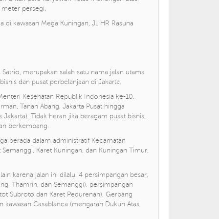
 meter persegi.
ja di kawasan Mega Kuningan, Jl. HR Rasuna
an Satrio, merupakan salah satu nama jalan utama
bisnis dan pusat perbelanjaan di Jakarta.
, Menteri Kesehatan Republik Indonesia ke-10.
irman, Tanah Abang, Jakarta Pusat hingga
karta). Tidak heran jika beragam pusat bisnis,
kian berkembang.
g juga berada dalam administratif Kecamatan
ret Semanggi, Karet Kuningan, dan Kuningan Timur,
in karena jalan ini dilalui 4 persimpangan besar,
ang, Thamrin, dan Semanggi), persimpangan
tot Subroto dan Karet Pedurenan), Gerbang
n kawasan Casablanca (mengarah Dukuh Atas,