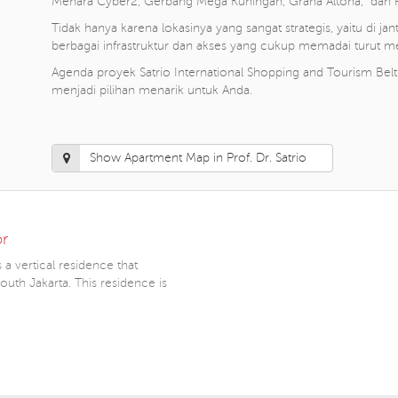
Menara Cyber2, Gerbang Mega Kuningan, Graha Altona, dan P
Tidak hanya karena lokasinya yang sangat strategis, yaitu di 
berbagai infrastruktur dan akses yang cukup memadai turut me
Agenda proyek Satrio International Shopping and Tourism Belt
menjadi pilihan menarik untuk Anda.
Show Apartment Map in Prof. Dr. Satrio
r
a vertical residence that
outh Jakarta. This residence is