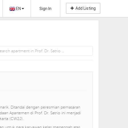
Add Listing
EN
Sign In
enarik. Ditandai dengan peresmian pemasaran
an Apartemen di Prof. Dr. Satrio ini menjadi
karta (CW2J).
an untuk para karyawan kelas menengah atas.