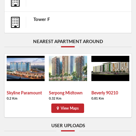
Tower F
NEAREST APARTMENT AROUND
Skyline Paramount
Serpong Midtown
Beverly 90210
0.2 Km
0.32 Km
0.81 Km
View Maps
USER UPLOADS