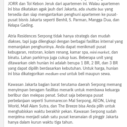
JORR dan Tol Kebon Jeruk dari apartemen ini. Walau apartemen
ini bisa dikatakan agak jauh dari Jakarta, ada
shuttle bus
yang
tersedia dan siap mengantarkan penghuni apartemen ke pusat-
pusat bisnis Jakarta seperti Benhil, S. Parman, Mangga Dua, dan
Kelapa Gading.
Atria Residences Serpong tidak hanya strategis dan mudah
diakses, tapi juga dilengkapi dengan berbagai fasilitas internal yang
memanjakan penghuninya. Anda dapat menikmati pusat
kebugaran, restoran, kolam renang, kamar spa,
mini market
, dan
binatu. Lahan parkirnya juga cukup luas. Beberapa unit yang
ditawarkan oleh hunian ini adalah berupa 1 BR, 2 BR, dan 3 BR
yang dapat dipilih berdasarkan kebutuhan. Untuk harga, hunian
ini bisa dikategorikan
medium-end
untuk beli maupun sewa.
Kawasan Jakarta bagian barat terutama daerah Serpong memang
menyimpan beragam fasilitas menarik untuk membawa keluarga
berlibur dan melepas penat. Sebut saja beberapa pusat
perbelanjaan seperti Summarecon Mal Serpong, AEON, Living
World, Mall Alam Sutra, dan The Breeze bisa Anda pilih untuk
menghabiskan waktu berakhir pekan. Kawasan Serpong sudah
menjelma menjadi salah satu pusat keramaian di pinggir Jakarta
hanya dalam kurun waktu tiga tahun.