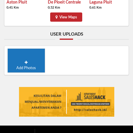
Aston Pluit
De Ploeit Centrale
Laguna Pluit
0.41 Km
0.52 Km
0.61 Km
View Maps
USER UPLOADS
Add Photos