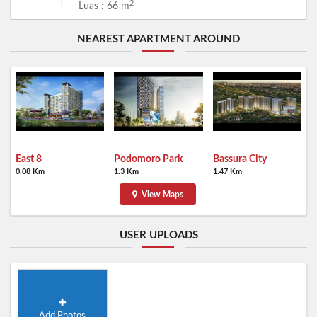
2
Luas : 66 m
NEAREST APARTMENT AROUND
East 8
Podomoro Park
Bassura City
0.08 Km
1.3 Km
1.47 Km
View Maps
USER UPLOADS
Add Photos