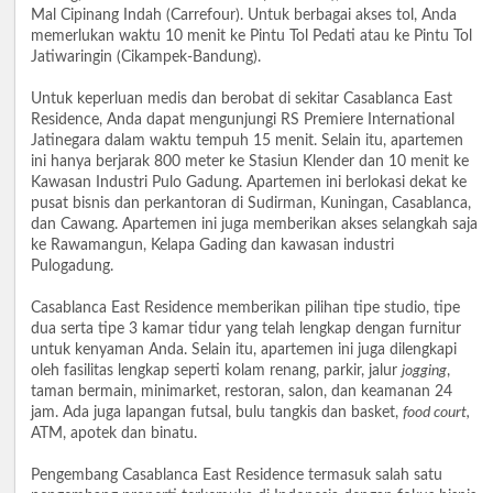
Mal Cipinang Indah (Carrefour). Untuk berbagai akses tol, Anda
memerlukan waktu 10 menit ke Pintu Tol Pedati atau ke Pintu Tol
Jatiwaringin (Cikampek-Bandung).
Untuk keperluan medis dan berobat di sekitar Casablanca East
Residence, Anda dapat mengunjungi RS Premiere International
Jatinegara dalam waktu tempuh 15 menit. Selain itu, apartemen
ini hanya berjarak 800 meter ke Stasiun Klender dan 10 menit ke
Kawasan Industri Pulo Gadung. Apartemen ini berlokasi dekat ke
pusat bisnis dan perkantoran di Sudirman, Kuningan, Casablanca,
dan Cawang. Apartemen ini juga memberikan akses selangkah saja
ke Rawamangun, Kelapa Gading dan kawasan industri
Pulogadung.
Casablanca East Residence memberikan pilihan tipe studio, tipe
dua serta tipe 3 kamar tidur yang telah lengkap dengan furnitur
untuk kenyaman Anda. Selain itu, apartemen ini juga dilengkapi
oleh fasilitas lengkap seperti kolam renang, parkir, jalur
jogging
,
taman bermain, minimarket, restoran, salon, dan keamanan 24
jam. Ada juga lapangan futsal, bulu tangkis dan basket,
food court,
ATM, apotek dan binatu.
Pengembang Casablanca East Residence termasuk salah satu