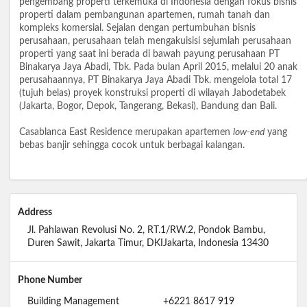
pengembang properti terkemuka di Indonesia dengan fokus bisnis
properti dalam pembangunan apartemen, rumah tanah dan
kompleks komersial. Sejalan dengan pertumbuhan bisnis
perusahaan, perusahaan telah mengakuisisi sejumlah perusahaan
properti yang saat ini berada di bawah payung perusahaan PT
Binakarya Jaya Abadi, Tbk. Pada bulan April 2015, melalui 20 anak
perusahaannya, PT Binakarya Jaya Abadi Tbk. mengelola total 17
(tujuh belas) proyek konstruksi properti di wilayah Jabodetabek
(Jakarta, Bogor, Depok, Tangerang, Bekasi), Bandung dan Bali.
Casablanca East Residence merupakan apartemen
low-end
yang
bebas banjir sehingga cocok untuk berbagai kalangan.
Address
Jl. Pahlawan Revolusi No. 2, RT.1/RW.2, Pondok Bambu,
Duren Sawit, Jakarta Timur, DKIJakarta, Indonesia 13430
Phone Number
Building Management
+6221 8617 919