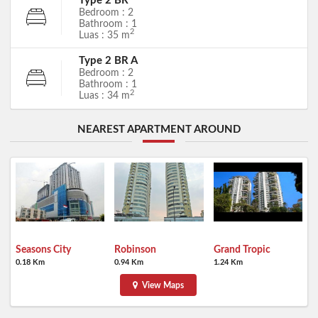
Type 2 BR
Bedroom : 2
Bathroom : 1
2
Luas : 35 m
Type 2 BR A
Bedroom : 2
Bathroom : 1
2
Luas : 34 m
NEAREST APARTMENT AROUND
Seasons City
Robinson
Grand Tropic
0.18 Km
0.94 Km
1.24 Km
View Maps