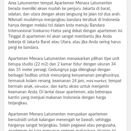
Area Latumenten tempat Apartemen Menara Latumenten
berada memiliki akses mudah ke penjuru Jakarta di barat,
selatan, dan utara dengan akses langsung ke jalan tol dua arah.
Nikmati mudahnya menjangkau bandara tersibuk di Indonesia
hanya dengan melalui tol dalam kota menuju Bandara
Internasional Soekarno-Hatta yang dekat dengan apartemen ini.
Tinggal di apartemen ini akan sangat membantu jika Anda
bekerja di Jakarta Barat atau Utara, atau jika Anda sering harus
pergi ke bandara.
Apartemen Menara Latumenten menawarkan pilihan tipe unit
berupa studio (22 m2) dan 2 kamar tidur dengan ukuran 34
dan 35 meter persegi. Gedungnya juga dilengkapi dengan
berbagai fasilitas untuk menunjang kenyamanan penghuninya,
termasuk kolam renang, keamanan 24 jam,
mini market
, tempat
bermain anak,
elevator
, dan kartu akses untuk menjamin
keamanan Anda. Di lantai dasar apartemen, ada beberapa
kantin yang menjual makanan Indonesia dengan harga
terjangkau.
Apartemen Menara Latumenten merupakan apartemen
bersubsidi untuk kalangan menengah ke bawah, sehingga
harganya sangat terjangkau. Selain pegawai atau pengusaha,
apartemen ini juga menyasar segmen mahasiswa. Hunian ini