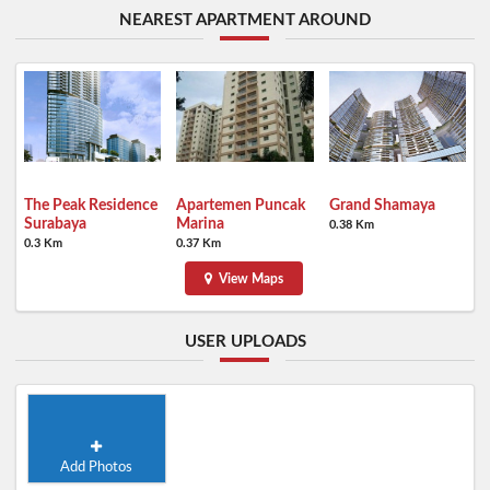
NEAREST APARTMENT AROUND
The Peak Residence
Apartemen Puncak
Grand Shamaya
Surabaya
Marina
0.38 Km
0.3 Km
0.37 Km
View Maps
USER UPLOADS
Add Photos