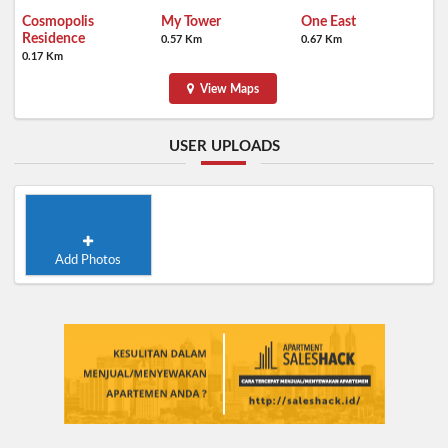
Cosmopolis
My Tower
One East
Residence
0.57 Km
0.67 Km
0.17 Km
View Maps
USER UPLOADS
Add Photos