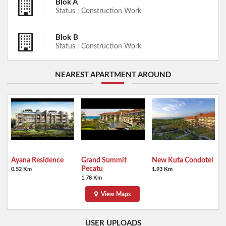
Blok A
Status : Construction Work
Blok B
Status : Construction Work
NEAREST APARTMENT AROUND
Ayana Residence
Grand Summit
New Kuta Condotel
Pecatu
0.52 Km
1.93 Km
1.78 Km
View Maps
USER UPLOADS