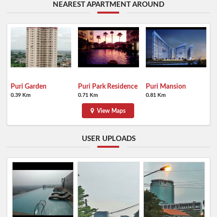
NEAREST APARTMENT AROUND
Puri Garden
Puri Park Residence
Puri Mansion
0.39 Km
0.71 Km
0.81 Km
View Maps
USER UPLOADS