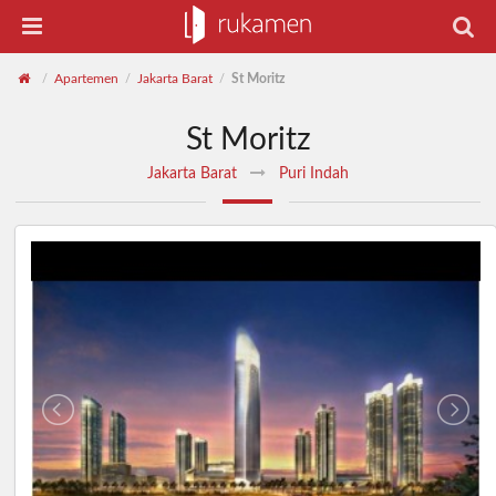
Apartemen
Jakarta Barat
St Moritz
/
/
/
St Moritz
Jakarta Barat
Puri Indah