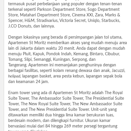
termasuk pusat perbelanjaan yang populer dengan tenan-tenan
terkenal seperti Parkson Department Store, Sogo Department
Store, Matahari Department Store, Cinema XXI, Zara, Marks &
Spencer, H&M, Stradivarius, Victoria Secret, Uniqlo, Starbucks,
J.CO Donuts, dan lainnya.
Dengan lokasinya yang berada di persimpangan jalan tol utama,
Apartemen St Moritz memberikan akses yang mudah menuju area
lain di Jakarta dalam waktu 20 menit. Anda dapat dengan mudah
menuju Pluit, Kapuk, Pondok Indah, Kemang, Bintaro, Cibubur,
Tomang, Slipi, Semanggi, Kuningan, Serpong, dan
Tangerang. Apartemen ini memanjakan penghuninya dengan
berbagai fasilitas, seperti kolam renang dewasa dan anak, Jacuzzi,
helipad
, lapangan basket, area pesta kebun, lapangan sepak bola
dan keamanan 24 jam.
Enam tower yang ada di Apartemen St Moritz adalah The Royal
Suite Tower, The Ambassador Suite Tower, The Presidential Suite
Tower, The New Royal Suite Tower, The New Ambassador Suite
Tower, and The New Presidential Suite Tower. Unit-unit yang
ditawarkan memiliki dua hingga lima kamar berukuran luas,
berdesain modern, dan dilengkapi furnitur. Ukuran kamar
bervasiasi mulai dari 84 hingga 269 meter persegi tergantung