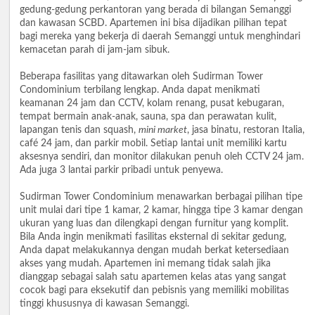
gedung-gedung perkantoran yang berada di bilangan Semanggi
dan kawasan SCBD. Apartemen ini bisa dijadikan pilihan tepat
bagi mereka yang bekerja di daerah Semanggi untuk menghindari
kemacetan parah di jam-jam sibuk.
Beberapa fasilitas yang ditawarkan oleh Sudirman Tower
Condominium terbilang lengkap. Anda dapat menikmati
keamanan 24 jam dan CCTV, kolam renang, pusat kebugaran,
tempat bermain anak-anak, sauna, spa dan perawatan kulit,
lapangan tenis dan squash,
mini market
, jasa binatu, restoran Italia,
café 24 jam, dan parkir mobil. Setiap lantai unit memiliki kartu
aksesnya sendiri, dan monitor dilakukan penuh oleh CCTV 24 jam.
Ada juga 3 lantai parkir pribadi untuk penyewa.
Sudirman Tower Condominium menawarkan berbagai pilihan tipe
unit mulai dari tipe 1 kamar, 2 kamar, hingga tipe 3 kamar dengan
ukuran yang luas dan dilengkapi dengan furnitur yang komplit.
Bila Anda ingin menikmati fasilitas eksternal di sekitar gedung,
Anda dapat melakukannya dengan mudah berkat ketersediaan
akses yang mudah. Apartemen ini memang tidak salah jika
dianggap sebagai salah satu apartemen kelas atas yang sangat
cocok bagi para eksekutif dan pebisnis yang memiliki mobilitas
tinggi khususnya di kawasan Semanggi.