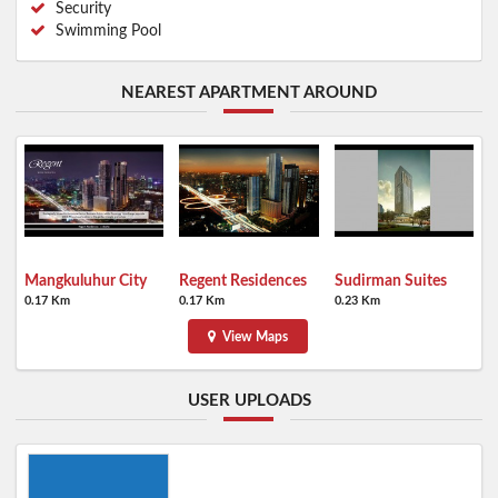
Security
Swimming Pool
NEAREST APARTMENT AROUND
Mangkuluhur City
Regent Residences
Sudirman Suites
0.17 Km
0.17 Km
0.23 Km
View Maps
USER UPLOADS