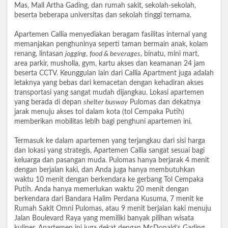
Mas, Mall Artha Gading, dan rumah sakit, sekolah-sekolah,
beserta beberapa universitas dan sekolah tinggi ternama.
Apartemen Callia menyediakan beragam fasilitas internal yang
memanjakan penghuninya seperti taman bermain anak, kolam
renang, lintasan
jogging
,
food & beverages
, binatu, mini mart,
area parkir, musholla, gym, kartu akses dan keamanan 24 jam
beserta CCTV. Keunggulan lain dari Callia Apartment juga adalah
letaknya yang bebas dari kemacetan dengan kehadiran akses
transportasi yang sangat mudah dijangkau. Lokasi apartemen
yang berada di depan
shelter busway
Pulomas dan dekatnya
jarak menuju akses tol dalam kota (tol Cempaka Putih)
memberikan mobilitas lebih bagi penghuni apartemen ini.
Termasuk ke dalam apartemen yang terjangkau dari sisi harga
dan lokasi yang strategis, Apartemen Callia sangat sesuai bagi
keluarga dan pasangan muda. Pulomas hanya berjarak 4 menit
dengan berjalan kaki, dan Anda juga hanya membutuhkan
waktu 10 menit dengan berkendara ke gerbang Tol Cempaka
Putih. Anda hanya memerlukan waktu 20 menit dengan
berkendara dari Bandara Halim Perdana Kusuma, 7 menit ke
Rumah Sakit Omni Pulomas, atau 9 menit berjalan kaki menuju
Jalan Boulevard Raya yang memiliki banyak pilihan wisata
kuliner. Apartemen ini juga dekat dengan McDonald’s Gading