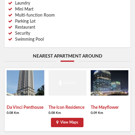
Laundry
Mini Mart
Multi-function Room
Parking Lot
Restaurant
Security
Swimming Pool
NEAREST APARTMENT AROUND
Da Vinci Penthouse
The Mayflower
The Icon Residence
0.08 Km
0.09 Km
0.08 Km
View Maps